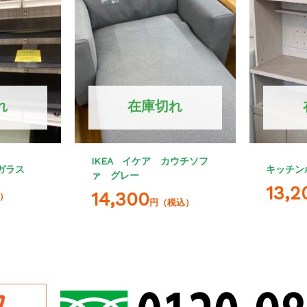
れ
在庫切れ
IKEA イケア カウチソフ
ガラス
キッチン
ァ グレー
13,2
14,300
）
円（税込）