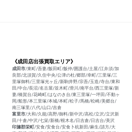
《成田店出張買取エリア》
成田市
/東町/吾妻/飯田町/飯仲/囲護台/土屋/江弁須/加
良部/北須賀/久住中央/公津の杜/郷部/幸町/三里塚/三
里塚御料/三里塚光ヶ丘/新駒井野/宗吾/玉造/寺台/東和
田/中台/長沼/名古屋/並木町/滑川/南平台/西三里塚/新
妻/橋賀台/花崎町/はなのき台/東三里塚/一坪田/不動ヶ
岡/船形/本三里塚/本城/本町/松子/馬橋/松崎/美郷台/
南三塚里/八代/山口/吉倉
富里市
/大和/久能/高野/御料/新中沢/高松/立沢/立沢新
田/十倉/中沢/七栄/新橋/根木名/日吉倉/日吉台/美沢
印旛郡栄町
/安食/安食台/安食卜杭新田/麻生/請方/大