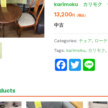
karimoku カリモ
13,200
円（税込）
中古
Categories:
チェア
,
ローテ
Tags:
karimoku
,
カリモク
,
Facebook
Twitter
Line
oducts