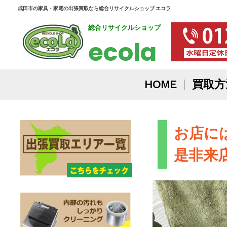
内
成田市の家具・家電の出張買取なら総合リサイクルショップ エコラ
総合リサイクルショップ
容
ecola
を
ス
HOME
買取方
キ
ッ
お店に
プ
是非来