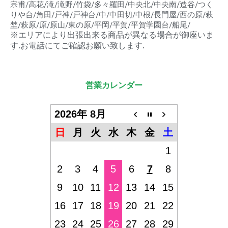
宗甫/高花/滝/滝野/竹袋/多々羅田/中央北/中央南/造谷/つく
りや台/角田/戸神/戸神台/中/中田切/中根/長門屋/西の原/萩
埜/萩原/原/原山/東の原/平岡/平賀/平賀学園台/船尾/
※エリアにより出張出来る商品が異なる場合が御座いま
す.お電話にてご確認お願い致します.
営業カレンダー
2026年 8月
日
月
火
水
木
金
土
1
2
3
4
5
6
7
8
9
10
11
12
13
14
15
16
17
18
19
20
21
22
23
24
25
26
27
28
29