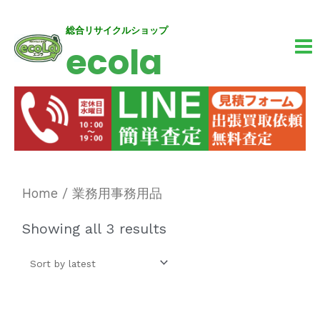
内
MA
総合リサイクルショップ
ecola
容
M
を
ス
キ
ッ
プ
Home
/ 業務用事務用品
Showing all 3 results