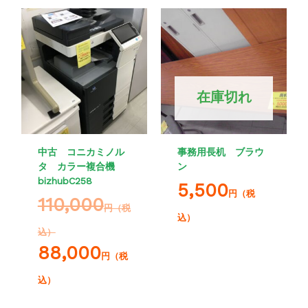
在庫切れ
中古 コニカミノル
事務用長机 ブラウ
タ カラー複合機
ン
bizhubC258
5,500
円（税
110,000
円（税
込）
込）
88,000
円（税
込）