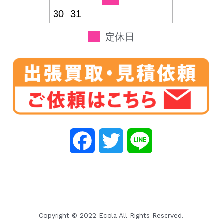
30
31
定休日
F
T
L
a
w
i
c
i
n
e
t
e
Copyright © 2022 Ecola All Rights Reserved.