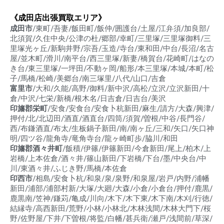
《成田店出張買取エリア》
成田市
/東町/吾妻/飯田町/飯仲/囲護台/土屋/江弁須/加良部/
北須賀/久住中央/公津の杜/郷部/幸町/三里塚/三里塚御料/三
里塚光ヶ丘/新駒井野/宗吾/玉造/寺台/東和田/中台/長沼/名古
屋/並木町/滑川/南平台/西三里塚/新妻/橋賀台/花崎町/はなの
き台/東三里塚/一坪田/不動ヶ岡/船形/本三里塚/本城/本町/松
子/馬橋/松崎/美郷台/南三塚里/八代/山口/吉倉
富里市
/大和/久能/高野/御料/新中沢/高松/立沢/立沢新田/十
倉/中沢/七栄/新橋/根木名/日吉倉/日吉台/美沢
印旛郡栄町
/安食/安食台/安食卜杭新田/麻生/請方/大森/興津/
押付/北/北辺田/酒直/酒直台/四筒/須賀/曽根/中谷/長門谷/
西/布鎌酒直/布太/生板鍋子新田/南/南ヶ丘/三和/矢口/矢口神
明/四ツ谷/龍角寺/竜角寺台/龍ヶ崎町歩/脇川/和田
印旛郡酒々井町
/飯積/伊篠/伊篠新田/今倉新田/尾上/柏木/上
岩橋/上本佐倉/酒々井/篠山新田/下岩橋/下台/墨/中央台/中
川/東酒々井/ふじき野/馬橋/本佐倉
印西市
/相島/安食卜杭/和泉/泉/泉野/和泉屋/岩戸/内野/浦幡
新田/浦部/浦部村新/大塚/大廻/大森/小倉/小倉台/押付/鹿黒/
鹿黒南/笠神/鎌苅/亀成/川向/木下/木下東/木下南/木刈/行徳/
結縁寺/高西新田/荒野/小林/小林北/木林浅間/木林大門下/桜
野/佐野屋/下井/下曽根/将監/白幡/甚兵衛/瀬戸/浅間前/草深/