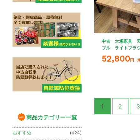
中古 大塚家具 
ブル ライトブラ
52,800
円（
1
2
3
商品カテゴリー一覧
おすすめ
(424)