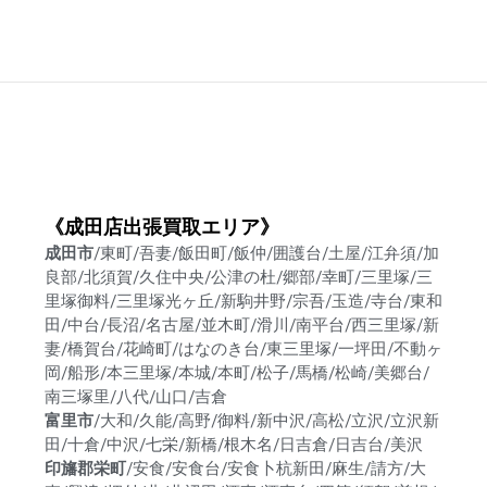
《成田店出張買取エリア》
成田市
/東町/吾妻/飯田町/飯仲/囲護台/土屋/江弁須/加
良部/北須賀/久住中央/公津の杜/郷部/幸町/三里塚/三
里塚御料/三里塚光ヶ丘/新駒井野/宗吾/玉造/寺台/東和
田/中台/長沼/名古屋/並木町/滑川/南平台/西三里塚/新
妻/橋賀台/花崎町/はなのき台/東三里塚/一坪田/不動ヶ
岡/船形/本三里塚/本城/本町/松子/馬橋/松崎/美郷台/
南三塚里/八代/山口/吉倉
富里市
/大和/久能/高野/御料/新中沢/高松/立沢/立沢新
田/十倉/中沢/七栄/新橋/根木名/日吉倉/日吉台/美沢
印旛郡栄町
/安食/安食台/安食卜杭新田/麻生/請方/大