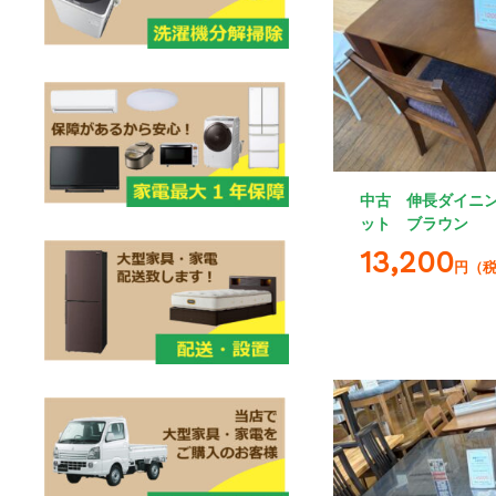
中古 伸長ダイニン
ット ブラウン
13,200
円（