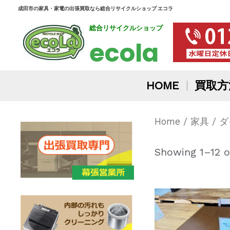
内
成田市の家具・家電の出張買取なら総合リサイクルショップ エコラ
総合リサイクルショップ
容
ecola
を
ス
HOME
買取方
キ
ッ
Home
/
家具
/ 
プ
Showing 1–12 o