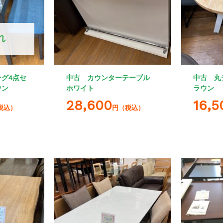
れ
グ4点セ
中古 カウンターテーブル
中古 丸
ウン
ホワイト
ラウン
28,600
16,5
税込）
円（税込）