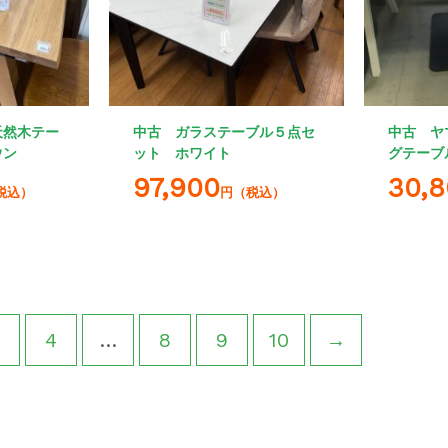
天然木テー
中古 ガラステーブル５点セ
中古 ヤ
ウン
ット ホワイト
グテーブ
97,900
30,
税込）
円（税込）
4
…
8
9
10
→