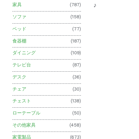
♪
家具
(787)
ソファ
(158)
ベッド
(77)
食器棚
(187)
ダイニング
(109)
テレビ台
(87)
デスク
(36)
チェア
(30)
チェスト
(138)
ローテーブル
(50)
その他家具
(458)
家電製品
(673)