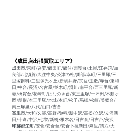
《成田店出張買取エリア》
成田市
/東町/吾妻/飯田町/飯仲/囲護台/土屋/江弁須/加
良部/北須賀/久住中央/公津の杜/郷部/幸町/三里塚/三
里塚御料/三里塚光ヶ丘/新駒井野/宗吾/玉造/寺台/東和
田/中台/長沼/名古屋/並木町/滑川/南平台/西三里塚/新
妻/橋賀台/花崎町/はなのき台/東三里塚/一坪田/不動ヶ
岡/船形/本三里塚/本城/本町/松子/馬橋/松崎/美郷台/
南三塚里/八代/山口/吉倉
富里市
/大和/久能/高野/御料/新中沢/高松/立沢/立沢新
田/十倉/中沢/七栄/新橋/根木名/日吉倉/日吉台/美沢
印旛郡栄町
/安食/安食台/安食卜杭新田/麻生/請方/大