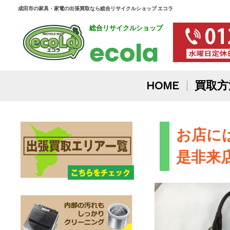
内
成田市の家具・家電の出張買取なら総合リサイクルショップ エコラ
総合リサイクルショップ
容
ecola
を
ス
HOME
買取方
キ
ッ
お店に
プ
是非来