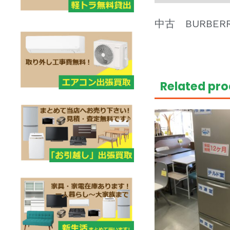
中古 BURBE
Related pr