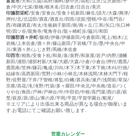
富里市
/大和/久能/高野/御料/新中沢/高松/立沢/立沢新田/十
倉/中沢/七栄/新橋/根木名/日吉倉/日吉台/美沢
印旛郡栄町
/安食/安食台/安食卜杭新田/麻生/請方/大森/興津/
押付/北/北辺田/酒直/酒直台/四筒/須賀/曽根/中谷/長門谷/
西/布鎌酒直/布太/生板鍋子新田/南/南ヶ丘/三和/矢口/矢口神
明/四ツ谷/龍角寺/竜角寺台/龍ヶ崎町歩/脇川/和田
印旛郡酒々井町
/飯積/伊篠/伊篠新田/今倉新田/尾上/柏木/上
岩橋/上本佐倉/酒々井/篠山新田/下岩橋/下台/墨/中央台/中
川/東酒々井/ふじき野/馬橋/本佐倉
印西市
/相島/安食卜杭/和泉/泉/泉野/和泉屋/岩戸/内野/浦幡
新田/浦部/浦部村新/大塚/大廻/大森/小倉/小倉台/押付/鹿黒/
鹿黒南/笠神/鎌苅/亀成/川向/木下/木下東/木下南/木刈/行徳/
結縁寺/高西新田/荒野/小林/小林北/木林浅間/木林大門下/桜
野/佐野屋/下井/下曽根/将監/白幡/甚兵衛/瀬戸/浅間前/草深/
宗甫/高花/滝/滝野/竹袋/多々羅田/中央北/中央南/造谷/つく
りや台/角田/戸神/戸神台/中/中田切/中根/長門屋/西の原/萩
埜/萩原/原/原山/東の原/平岡/平賀/平賀学園台/船尾/
※エリアにより出張出来る商品が異なる場合が御座いま
す.お電話にてご確認お願い致します.
営業カレンダー