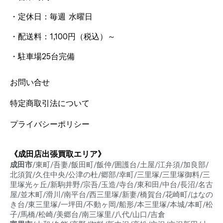
・定休日：毎週 水曜日
・配送料：1,100円
（税込）
～
・駐車場25台完備
お問い合せ
特定商取引法について
プライバシーポリシー
《成田店出張買取エリア》
成田市
/東町/吾妻/飯田町/飯仲/囲護台/土屋/江弁須/加良部/
北須賀/久住中央/公津の杜/郷部/幸町/三里塚/三里塚御料/三
里塚光ヶ丘/新駒井野/宗吾/玉造/寺台/東和田/中台/長沼/名古
屋/並木町/滑川/南平台/西三里塚/新妻/橋賀台/花崎町/はなの
き台/東三里塚/一坪田/不動ヶ岡/船形/本三里塚/本城/本町/松
子/馬橋/松崎/美郷台/南三塚里/八代/山口/吉倉