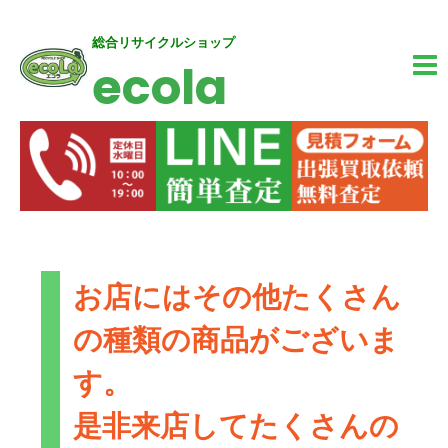
内
MA
総合リサイクルショップ
ecola
容
M
を
ス
キ
ッ
プ
お店にはその他たくさん
の種類の商品がございま
す。
是非来店してたくさんの