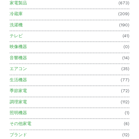
家電製品
(673)
冷蔵庫
(209)
洗濯機
(190)
テレビ
(41)
映像機器
(0)
音響機器
(14)
エアコン
(35)
生活機器
(77)
季節家電
(72)
調理家電
(112)
照明機器
(1)
その他家電
(6)
ブランド
(12)