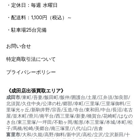
・定休日：毎週 水曜日
・配送料：1,100円
（税込）
～
・駐車場25台完備
お問い合せ
特定商取引法について
プライバシーポリシー
《成田店出張買取エリア》
成田市
/東町/吾妻/飯田町/飯仲/囲護台/土屋/江弁須/加良部/
北須賀/久住中央/公津の杜/郷部/幸町/三里塚/三里塚御料/三
里塚光ヶ丘/新駒井野/宗吾/玉造/寺台/東和田/中台/長沼/名古
屋/並木町/滑川/南平台/西三里塚/新妻/橋賀台/花崎町/はなの
き台/東三里塚/一坪田/不動ヶ岡/船形/本三里塚/本城/本町/松
子/馬橋/松崎/美郷台/南三塚里/八代/山口/吉倉
富里市
/大和/久能/高野/御料/新中沢/高松/立沢/立沢新田/十