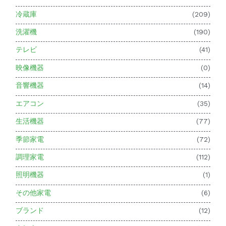
冷蔵庫
(209)
洗濯機
(190)
テレビ
(41)
映像機器
(0)
音響機器
(14)
エアコン
(35)
生活機器
(77)
季節家電
(72)
調理家電
(112)
照明機器
(1)
その他家電
(6)
ブランド
(12)