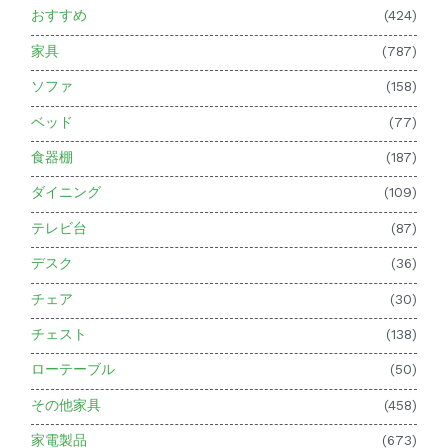
おすすめ
(424)
家具
(787)
ソファ
(158)
ベッド
(77)
食器棚
(187)
ダイニング
(109)
テレビ台
(87)
デスク
(36)
チェア
(30)
チェスト
(138)
ローテーブル
(50)
その他家具
(458)
家電製品
(673)