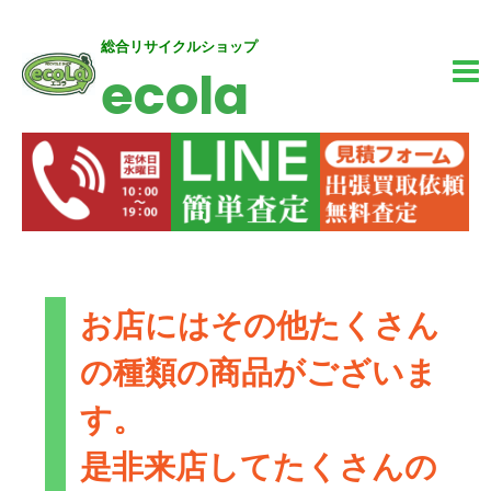
内
MA
総合リサイクルショップ
ecola
容
M
を
ス
キ
ッ
プ
お店にはその他たくさん
の種類の商品がございま
す。
是非来店してたくさんの