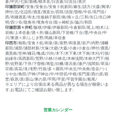
倉/中沢/七栄/新橋/根木名/日吉倉/日吉台/美沢
印旛郡栄町
/安食/安食台/安食卜杭新田/麻生/請方/大森/興津/
押付/北/北辺田/酒直/酒直台/四筒/須賀/曽根/中谷/長門谷/
西/布鎌酒直/布太/生板鍋子新田/南/南ヶ丘/三和/矢口/矢口神
明/四ツ谷/龍角寺/竜角寺台/龍ヶ崎町歩/脇川/和田
印旛郡酒々井町
/飯積/伊篠/伊篠新田/今倉新田/尾上/柏木/上
岩橋/上本佐倉/酒々井/篠山新田/下岩橋/下台/墨/中央台/中
川/東酒々井/ふじき野/馬橋/本佐倉
印西市
/相島/安食卜杭/和泉/泉/泉野/和泉屋/岩戸/内野/浦幡
新田/浦部/浦部村新/大塚/大廻/大森/小倉/小倉台/押付/鹿黒/
鹿黒南/笠神/鎌苅/亀成/川向/木下/木下東/木下南/木刈/行徳/
結縁寺/高西新田/荒野/小林/小林北/木林浅間/木林大門下/桜
野/佐野屋/下井/下曽根/将監/白幡/甚兵衛/瀬戸/浅間前/草深/
宗甫/高花/滝/滝野/竹袋/多々羅田/中央北/中央南/造谷/つく
りや台/角田/戸神/戸神台/中/中田切/中根/長門屋/西の原/萩
埜/萩原/原/原山/東の原/平岡/平賀/平賀学園台/船尾/
※エリアにより出張出来る商品が異なる場合が御座いま
す.お電話にてご確認お願い致します.
営業カレンダー