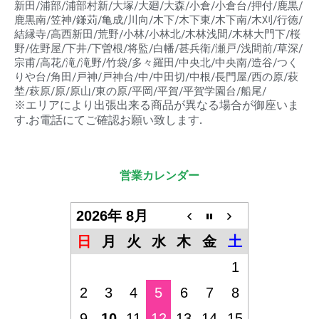
新田/浦部/浦部村新/大塚/大廻/大森/小倉/小倉台/押付/鹿黒/
鹿黒南/笠神/鎌苅/亀成/川向/木下/木下東/木下南/木刈/行徳/
結縁寺/高西新田/荒野/小林/小林北/木林浅間/木林大門下/桜
野/佐野屋/下井/下曽根/将監/白幡/甚兵衛/瀬戸/浅間前/草深/
宗甫/高花/滝/滝野/竹袋/多々羅田/中央北/中央南/造谷/つく
りや台/角田/戸神/戸神台/中/中田切/中根/長門屋/西の原/萩
埜/萩原/原/原山/東の原/平岡/平賀/平賀学園台/船尾/
※エリアにより出張出来る商品が異なる場合が御座いま
す.お電話にてご確認お願い致します.
営業カレンダー
2026年 8月
日
月
火
水
木
金
土
1
2
3
4
5
6
7
8
9
10
11
12
13
14
15