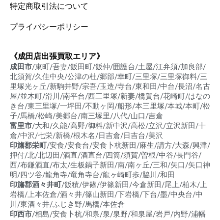
特定商取引法について
プライバシーポリシー
《成田店出張買取エリア》
成田市
/東町/吾妻/飯田町/飯仲/囲護台/土屋/江弁須/加良部/
北須賀/久住中央/公津の杜/郷部/幸町/三里塚/三里塚御料/三
里塚光ヶ丘/新駒井野/宗吾/玉造/寺台/東和田/中台/長沼/名古
屋/並木町/滑川/南平台/西三里塚/新妻/橋賀台/花崎町/はなの
き台/東三里塚/一坪田/不動ヶ岡/船形/本三里塚/本城/本町/松
子/馬橋/松崎/美郷台/南三塚里/八代/山口/吉倉
富里市
/大和/久能/高野/御料/新中沢/高松/立沢/立沢新田/十
倉/中沢/七栄/新橋/根木名/日吉倉/日吉台/美沢
印旛郡栄町
/安食/安食台/安食卜杭新田/麻生/請方/大森/興津/
押付/北/北辺田/酒直/酒直台/四筒/須賀/曽根/中谷/長門谷/
西/布鎌酒直/布太/生板鍋子新田/南/南ヶ丘/三和/矢口/矢口神
明/四ツ谷/龍角寺/竜角寺台/龍ヶ崎町歩/脇川/和田
印旛郡酒々井町
/飯積/伊篠/伊篠新田/今倉新田/尾上/柏木/上
岩橋/上本佐倉/酒々井/篠山新田/下岩橋/下台/墨/中央台/中
川/東酒々井/ふじき野/馬橋/本佐倉
印西市
/相島/安食卜杭/和泉/泉/泉野/和泉屋/岩戸/内野/浦幡