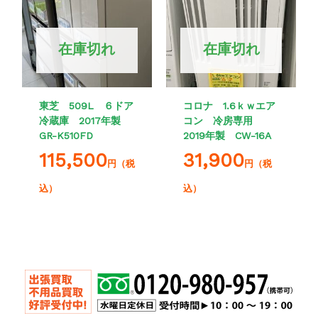
在庫切れ
在庫切れ
東芝 509L ６ドア
コロナ 1.6ｋｗエア
冷蔵庫 2017年製
コン 冷房専用
GR-K510FD
2019年製 CW-16A
115,500
31,900
円（税
円（税
込）
込）