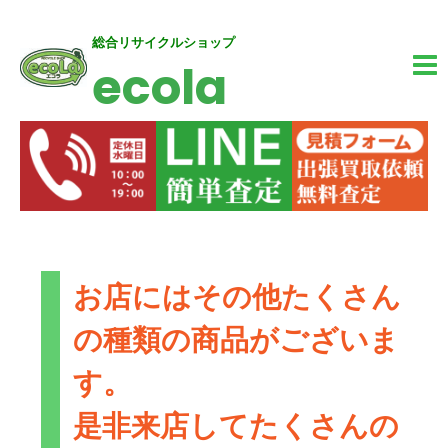
内
MA
総合リサイクルショップ
ecola
容
M
を
ス
キ
ッ
プ
お店にはその他たくさん
の種類の商品がございま
す。
是非来店してたくさんの