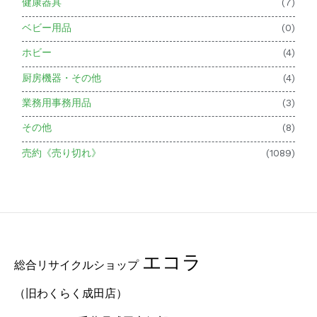
健康器具
(7)
ベビー用品
(0)
ホビー
(4)
厨房機器・その他
(4)
業務用事務用品
(3)
その他
(8)
売約《売り切れ》
(1089)
エコラ
総合リサイクルショップ
（旧わくらく成田店）