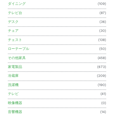
ダイニング
(109)
テレビ台
(87)
デスク
(36)
チェア
(30)
チェスト
(138)
ローテーブル
(50)
その他家具
(458)
家電製品
(673)
冷蔵庫
(209)
洗濯機
(190)
テレビ
(41)
映像機器
(0)
音響機器
(14)