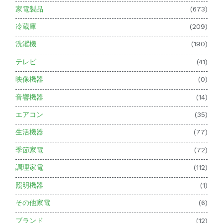
家電製品
(673)
冷蔵庫
(209)
洗濯機
(190)
テレビ
(41)
映像機器
(0)
音響機器
(14)
エアコン
(35)
生活機器
(77)
季節家電
(72)
調理家電
(112)
照明機器
(1)
その他家電
(6)
ブランド
(12)