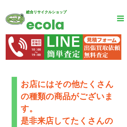
内
MA
総合リサイクルショップ
ecola
容
M
を
ス
キ
ッ
プ
お店にはその他たくさん
の種類の商品がございま
す。
是非来店してたくさんの