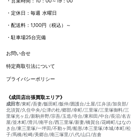
・営業時間：10：00～19：00
・定休日：毎週 水曜日
・配送料：1,100円
（税込）
～
・駐車場25台完備
お問い合せ
特定商取引法について
プライバシーポリシー
《成田店出張買取エリア》
成田市
/東町/吾妻/飯田町/飯仲/囲護台/土屋/江弁須/加良部/
北須賀/久住中央/公津の杜/郷部/幸町/三里塚/三里塚御料/三
里塚光ヶ丘/新駒井野/宗吾/玉造/寺台/東和田/中台/長沼/名古
屋/並木町/滑川/南平台/西三里塚/新妻/橋賀台/花崎町/はなの
き台/東三里塚/一坪田/不動ヶ岡/船形/本三里塚/本城/本町/松
子/馬橋/松崎/美郷台/南三塚里/八代/山口/吉倉