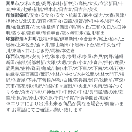
富里市
/大和/久能/高野/御料/新中沢/高松/立沢/立沢新田/十
倉/中沢/七栄/新橋/根木名/日吉倉/日吉台/美沢
印旛郡栄町
/安食/安食台/安食卜杭新田/麻生/請方/大森/興津/
押付/北/北辺田/酒直/酒直台/四筒/須賀/曽根/中谷/長門谷/
西/布鎌酒直/布太/生板鍋子新田/南/南ヶ丘/三和/矢口/矢口神
明/四ツ谷/龍角寺/竜角寺台/龍ヶ崎町歩/脇川/和田
印旛郡酒々井町
/飯積/伊篠/伊篠新田/今倉新田/尾上/柏木/上
岩橋/上本佐倉/酒々井/篠山新田/下岩橋/下台/墨/中央台/中
川/東酒々井/ふじき野/馬橋/本佐倉
印西市
/相島/安食卜杭/和泉/泉/泉野/和泉屋/岩戸/内野/浦幡
新田/浦部/浦部村新/大塚/大廻/大森/小倉/小倉台/押付/鹿黒/
鹿黒南/笠神/鎌苅/亀成/川向/木下/木下東/木下南/木刈/行徳/
結縁寺/高西新田/荒野/小林/小林北/木林浅間/木林大門下/桜
野/佐野屋/下井/下曽根/将監/白幡/甚兵衛/瀬戸/浅間前/草深/
宗甫/高花/滝/滝野/竹袋/多々羅田/中央北/中央南/造谷/つく
りや台/角田/戸神/戸神台/中/中田切/中根/長門屋/西の原/萩
埜/萩原/原/原山/東の原/平岡/平賀/平賀学園台/船尾/
※エリアにより出張出来る商品が異なる場合が御座いま
す.お電話にてご確認お願い致します.