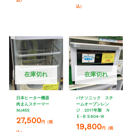
込）
込）
在庫切れ
在庫切れ
日本ヒーター機器
パナソニック スチ
肉まんスチーマー
ームオーブンレン
MJ45S
ジ 2017年製 Ｎ
Ｅ-ＢＳ604-Ｗ
27,500
円（税
19,800
円（税