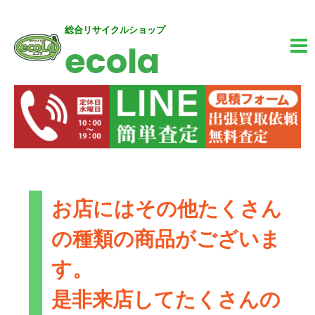
内
MA
総合リサイクルショップ
ecola
容
M
を
ス
キ
ッ
プ
お店にはその他たくさん
の種類の商品がございま
す。
是非来店してたくさんの