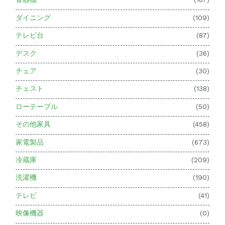
ダイニング
(109)
テレビ台
(87)
デスク
(36)
チェア
(30)
チェスト
(138)
ローテーブル
(50)
その他家具
(458)
家電製品
(673)
冷蔵庫
(209)
洗濯機
(190)
テレビ
(41)
映像機器
(0)