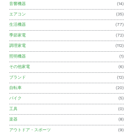
音響機器
(14)
エアコン
(35)
生活機器
(77)
季節家電
(72)
調理家電
(112)
照明機器
(1)
その他家電
(6)
ブランド
(12)
自転車
(20)
バイク
(5)
工具
(0)
楽器
(8)
アウトドア・スポーツ
(9)