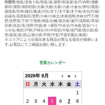
印西市
/相島/安食卜杭/和泉/泉/泉野/和泉屋/岩戸/内野/浦幡
新田/浦部/浦部村新/大塚/大廻/大森/小倉/小倉台/押付/鹿黒/
鹿黒南/笠神/鎌苅/亀成/川向/木下/木下東/木下南/木刈/行徳/
結縁寺/高西新田/荒野/小林/小林北/木林浅間/木林大門下/桜
野/佐野屋/下井/下曽根/将監/白幡/甚兵衛/瀬戸/浅間前/草深/
宗甫/高花/滝/滝野/竹袋/多々羅田/中央北/中央南/造谷/つく
りや台/角田/戸神/戸神台/中/中田切/中根/長門屋/西の原/萩
埜/萩原/原/原山/東の原/平岡/平賀/平賀学園台/船尾/
※エリアにより出張出来る商品が異なる場合が御座いま
す.お電話にてご確認お願い致します.
営業カレンダー
2026年 8月
日
月
火
水
木
金
土
1
2
3
4
5
6
7
8