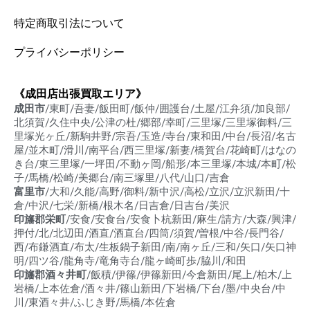
特定商取引法について
プライバシーポリシー
《成田店出張買取エリア》
成田市
/東町/吾妻/飯田町/飯仲/囲護台/土屋/江弁須/加良部/
北須賀/久住中央/公津の杜/郷部/幸町/三里塚/三里塚御料/三
里塚光ヶ丘/新駒井野/宗吾/玉造/寺台/東和田/中台/長沼/名古
屋/並木町/滑川/南平台/西三里塚/新妻/橋賀台/花崎町/はなの
き台/東三里塚/一坪田/不動ヶ岡/船形/本三里塚/本城/本町/松
子/馬橋/松崎/美郷台/南三塚里/八代/山口/吉倉
富里市
/大和/久能/高野/御料/新中沢/高松/立沢/立沢新田/十
倉/中沢/七栄/新橋/根木名/日吉倉/日吉台/美沢
印旛郡栄町
/安食/安食台/安食卜杭新田/麻生/請方/大森/興津/
押付/北/北辺田/酒直/酒直台/四筒/須賀/曽根/中谷/長門谷/
西/布鎌酒直/布太/生板鍋子新田/南/南ヶ丘/三和/矢口/矢口神
明/四ツ谷/龍角寺/竜角寺台/龍ヶ崎町歩/脇川/和田
印旛郡酒々井町
/飯積/伊篠/伊篠新田/今倉新田/尾上/柏木/上
岩橋/上本佐倉/酒々井/篠山新田/下岩橋/下台/墨/中央台/中
川/東酒々井/ふじき野/馬橋/本佐倉