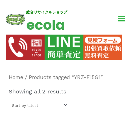
内
MA
総合リサイクルショップ
ecola
容
M
を
ス
キ
ッ
プ
Home
/ Products tagged “YRZ-F15G1”
Showing all 2 results