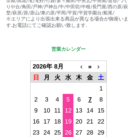
宗甫/高花/滝/滝野/竹袋/多々羅田/中央北/中央南/造谷/つく
りや台/角田/戸神/戸神台/中/中田切/中根/長門屋/西の原/萩
埜/萩原/原/原山/東の原/平岡/平賀/平賀学園台/船尾/
※エリアにより出張出来る商品が異なる場合が御座いま
す.お電話にてご確認お願い致します.
営業カレンダー
2026年 8月
日
月
火
水
木
金
土
1
2
3
4
5
6
7
8
9
10
11
12
13
14
15
16
17
18
19
20
21
22
23
24
25
26
27
28
29