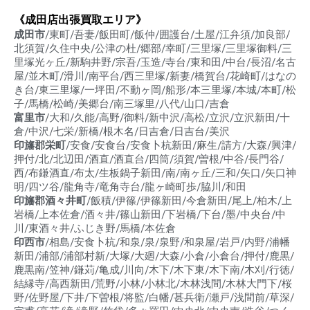
《成田店出張買取エリア》
成田市
/東町/吾妻/飯田町/飯仲/囲護台/土屋/江弁須/加良部/
北須賀/久住中央/公津の杜/郷部/幸町/三里塚/三里塚御料/三
里塚光ヶ丘/新駒井野/宗吾/玉造/寺台/東和田/中台/長沼/名古
屋/並木町/滑川/南平台/西三里塚/新妻/橋賀台/花崎町/はなの
き台/東三里塚/一坪田/不動ヶ岡/船形/本三里塚/本城/本町/松
子/馬橋/松崎/美郷台/南三塚里/八代/山口/吉倉
富里市
/大和/久能/高野/御料/新中沢/高松/立沢/立沢新田/十
倉/中沢/七栄/新橋/根木名/日吉倉/日吉台/美沢
印旛郡栄町
/安食/安食台/安食卜杭新田/麻生/請方/大森/興津/
押付/北/北辺田/酒直/酒直台/四筒/須賀/曽根/中谷/長門谷/
西/布鎌酒直/布太/生板鍋子新田/南/南ヶ丘/三和/矢口/矢口神
明/四ツ谷/龍角寺/竜角寺台/龍ヶ崎町歩/脇川/和田
印旛郡酒々井町
/飯積/伊篠/伊篠新田/今倉新田/尾上/柏木/上
岩橋/上本佐倉/酒々井/篠山新田/下岩橋/下台/墨/中央台/中
川/東酒々井/ふじき野/馬橋/本佐倉
印西市
/相島/安食卜杭/和泉/泉/泉野/和泉屋/岩戸/内野/浦幡
新田/浦部/浦部村新/大塚/大廻/大森/小倉/小倉台/押付/鹿黒/
鹿黒南/笠神/鎌苅/亀成/川向/木下/木下東/木下南/木刈/行徳/
結縁寺/高西新田/荒野/小林/小林北/木林浅間/木林大門下/桜
野/佐野屋/下井/下曽根/将監/白幡/甚兵衛/瀬戸/浅間前/草深/