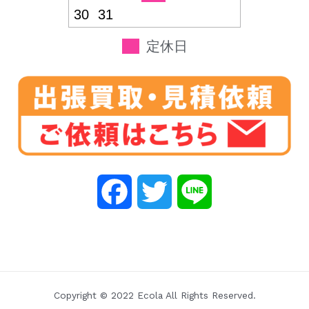
30
31
定休日
F
T
L
a
w
i
c
i
n
e
t
e
Copyright © 2022 Ecola All Rights Reserved.