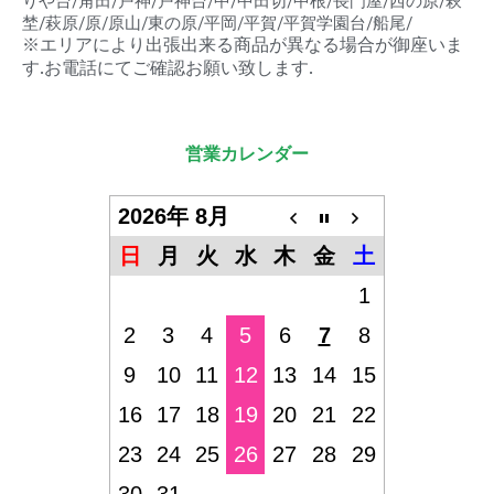
りや台/角田/戸神/戸神台/中/中田切/中根/長門屋/西の原/萩
埜/萩原/原/原山/東の原/平岡/平賀/平賀学園台/船尾/
※エリアにより出張出来る商品が異なる場合が御座いま
す.お電話にてご確認お願い致します.
営業カレンダー
2026年 8月
日
月
火
水
木
金
土
1
2
3
4
5
6
7
8
9
10
11
12
13
14
15
16
17
18
19
20
21
22
23
24
25
26
27
28
29