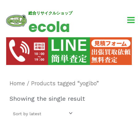
内
MA
総合リサイクルショップ
ecola
容
M
を
ス
キ
ッ
プ
Home
/ Products tagged “yogibo”
Showing the single result