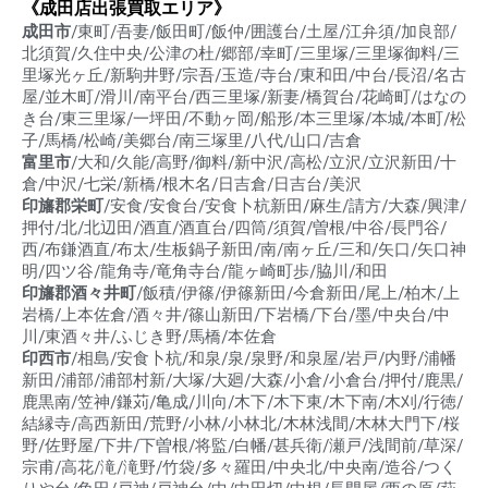
《成田店出張買取エリア》
成田市
/東町/吾妻/飯田町/飯仲/囲護台/土屋/江弁須/加良部/
北須賀/久住中央/公津の杜/郷部/幸町/三里塚/三里塚御料/三
里塚光ヶ丘/新駒井野/宗吾/玉造/寺台/東和田/中台/長沼/名古
屋/並木町/滑川/南平台/西三里塚/新妻/橋賀台/花崎町/はなの
き台/東三里塚/一坪田/不動ヶ岡/船形/本三里塚/本城/本町/松
子/馬橋/松崎/美郷台/南三塚里/八代/山口/吉倉
富里市
/大和/久能/高野/御料/新中沢/高松/立沢/立沢新田/十
倉/中沢/七栄/新橋/根木名/日吉倉/日吉台/美沢
印旛郡栄町
/安食/安食台/安食卜杭新田/麻生/請方/大森/興津/
押付/北/北辺田/酒直/酒直台/四筒/須賀/曽根/中谷/長門谷/
西/布鎌酒直/布太/生板鍋子新田/南/南ヶ丘/三和/矢口/矢口神
明/四ツ谷/龍角寺/竜角寺台/龍ヶ崎町歩/脇川/和田
印旛郡酒々井町
/飯積/伊篠/伊篠新田/今倉新田/尾上/柏木/上
岩橋/上本佐倉/酒々井/篠山新田/下岩橋/下台/墨/中央台/中
川/東酒々井/ふじき野/馬橋/本佐倉
印西市
/相島/安食卜杭/和泉/泉/泉野/和泉屋/岩戸/内野/浦幡
新田/浦部/浦部村新/大塚/大廻/大森/小倉/小倉台/押付/鹿黒/
鹿黒南/笠神/鎌苅/亀成/川向/木下/木下東/木下南/木刈/行徳/
結縁寺/高西新田/荒野/小林/小林北/木林浅間/木林大門下/桜
野/佐野屋/下井/下曽根/将監/白幡/甚兵衛/瀬戸/浅間前/草深/
宗甫/高花/滝/滝野/竹袋/多々羅田/中央北/中央南/造谷/つく