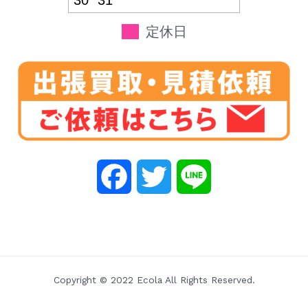
30
31
定休日
F
T
L
a
w
i
c
i
n
e
t
e
Copyright © 2022 Ecola All Rights Reserved.