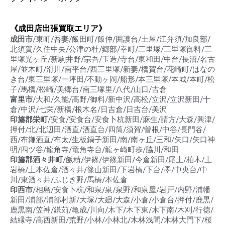
《成田店出張買取エリア》
成田市
/東町/吾妻/飯田町/飯仲/囲護台/土屋/江弁須/加良部/
北須賀/久住中央/公津の杜/郷部/幸町/三里塚/三里塚御料/三
里塚光ヶ丘/新駒井野/宗吾/玉造/寺台/東和田/中台/長沼/名古
屋/並木町/滑川/南平台/西三里塚/新妻/橋賀台/花崎町/はなの
き台/東三里塚/一坪田/不動ヶ岡/船形/本三里塚/本城/本町/松
子/馬橋/松崎/美郷台/南三塚里/八代/山口/吉倉
富里市
/大和/久能/高野/御料/新中沢/高松/立沢/立沢新田/十
倉/中沢/七栄/新橋/根木名/日吉倉/日吉台/美沢
印旛郡栄町
/安食/安食台/安食卜杭新田/麻生/請方/大森/興津/
押付/北/北辺田/酒直/酒直台/四筒/須賀/曽根/中谷/長門谷/
西/布鎌酒直/布太/生板鍋子新田/南/南ヶ丘/三和/矢口/矢口神
明/四ツ谷/龍角寺/竜角寺台/龍ヶ崎町歩/脇川/和田
印旛郡酒々井町
/飯積/伊篠/伊篠新田/今倉新田/尾上/柏木/上
岩橋/上本佐倉/酒々井/篠山新田/下岩橋/下台/墨/中央台/中
川/東酒々井/ふじき野/馬橋/本佐倉
印西市
/相島/安食卜杭/和泉/泉/泉野/和泉屋/岩戸/内野/浦幡
新田/浦部/浦部村新/大塚/大廻/大森/小倉/小倉台/押付/鹿黒/
鹿黒南/笠神/鎌苅/亀成/川向/木下/木下東/木下南/木刈/行徳/
結縁寺/高西新田/荒野/小林/小林北/木林浅間/木林大門下/桜