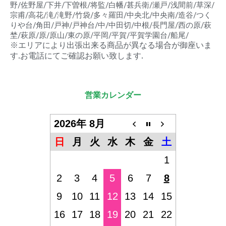
野/佐野屋/下井/下曽根/将監/白幡/甚兵衛/瀬戸/浅間前/草深/
宗甫/高花/滝/滝野/竹袋/多々羅田/中央北/中央南/造谷/つく
りや台/角田/戸神/戸神台/中/中田切/中根/長門屋/西の原/萩
埜/萩原/原/原山/東の原/平岡/平賀/平賀学園台/船尾/
※エリアにより出張出来る商品が異なる場合が御座いま
す.お電話にてご確認お願い致します.
営業カレンダー
2026年 8月
日
月
火
水
木
金
土
1
2
3
4
5
6
7
8
9
10
11
12
13
14
15
16
17
18
19
20
21
22