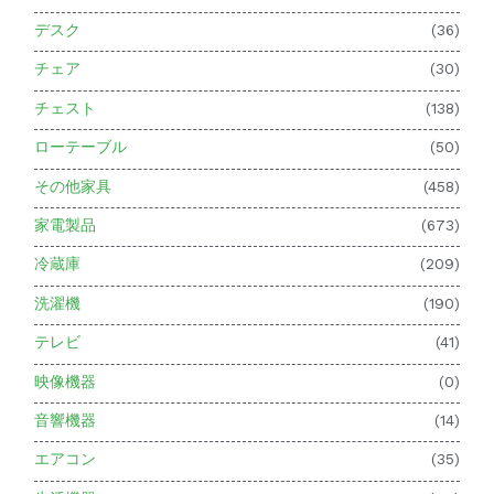
デスク
(36)
チェア
(30)
チェスト
(138)
ローテーブル
(50)
その他家具
(458)
家電製品
(673)
冷蔵庫
(209)
洗濯機
(190)
テレビ
(41)
映像機器
(0)
音響機器
(14)
エアコン
(35)