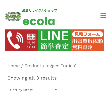
内
MA
総合リサイクルショップ
ecola
容
M
を
ス
キ
ッ
プ
Home
/ Products tagged “unico”
Showing all 3 results