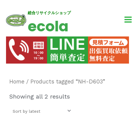
内
MA
総合リサイクルショップ
ecola
容
M
を
ス
キ
ッ
プ
Home
/ Products tagged “NH-D603”
Showing all 2 results