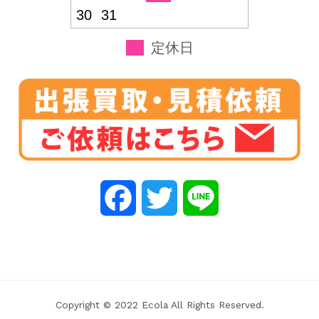
30
31
定休日
F
T
L
a
w
i
c
i
n
e
t
e
Copyright © 2022 Ecola All Rights Reserved.