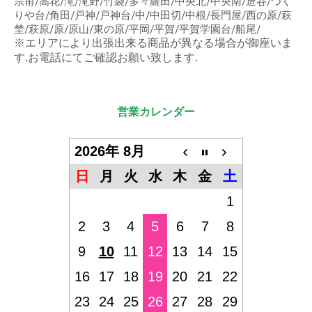
宗甫/高花/滝/滝野/竹袋/多々羅田/中央北/中央南/造谷/つく
りや台/角田/戸神/戸神台/中/中田切/中根/長門屋/西の原/萩
埜/萩原/原/原山/東の原/平岡/平賀/平賀学園台/船尾/
※エリアにより出張出来る商品が異なる場合が御座いま
す.お電話にてご確認お願い致します.
営業カレンダー
2026年 8月
日
月
火
水
木
金
土
1
2
3
4
5
6
7
8
9
10
11
12
13
14
15
16
17
18
19
20
21
22
23
24
25
26
27
28
29