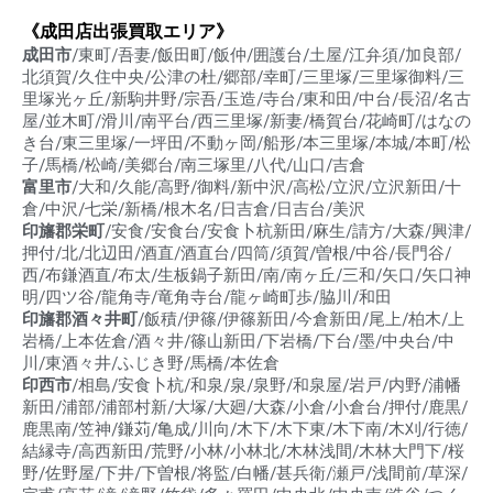
《成田店出張買取エリア》
成田市
/東町/吾妻/飯田町/飯仲/囲護台/土屋/江弁須/加良部/
北須賀/久住中央/公津の杜/郷部/幸町/三里塚/三里塚御料/三
里塚光ヶ丘/新駒井野/宗吾/玉造/寺台/東和田/中台/長沼/名古
屋/並木町/滑川/南平台/西三里塚/新妻/橋賀台/花崎町/はなの
き台/東三里塚/一坪田/不動ヶ岡/船形/本三里塚/本城/本町/松
子/馬橋/松崎/美郷台/南三塚里/八代/山口/吉倉
富里市
/大和/久能/高野/御料/新中沢/高松/立沢/立沢新田/十
倉/中沢/七栄/新橋/根木名/日吉倉/日吉台/美沢
印旛郡栄町
/安食/安食台/安食卜杭新田/麻生/請方/大森/興津/
押付/北/北辺田/酒直/酒直台/四筒/須賀/曽根/中谷/長門谷/
西/布鎌酒直/布太/生板鍋子新田/南/南ヶ丘/三和/矢口/矢口神
明/四ツ谷/龍角寺/竜角寺台/龍ヶ崎町歩/脇川/和田
印旛郡酒々井町
/飯積/伊篠/伊篠新田/今倉新田/尾上/柏木/上
岩橋/上本佐倉/酒々井/篠山新田/下岩橋/下台/墨/中央台/中
川/東酒々井/ふじき野/馬橋/本佐倉
印西市
/相島/安食卜杭/和泉/泉/泉野/和泉屋/岩戸/内野/浦幡
新田/浦部/浦部村新/大塚/大廻/大森/小倉/小倉台/押付/鹿黒/
鹿黒南/笠神/鎌苅/亀成/川向/木下/木下東/木下南/木刈/行徳/
結縁寺/高西新田/荒野/小林/小林北/木林浅間/木林大門下/桜
野/佐野屋/下井/下曽根/将監/白幡/甚兵衛/瀬戸/浅間前/草深/