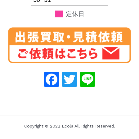
定休日
F
T
L
a
w
i
c
i
n
e
t
e
Copyright © 2022 Ecola All Rights Reserved.