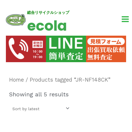
内
MA
総合リサイクルショップ
ecola
容
M
を
ス
キ
ッ
プ
Home
/ Products tagged “JR-NF148CK”
Showing all 5 results