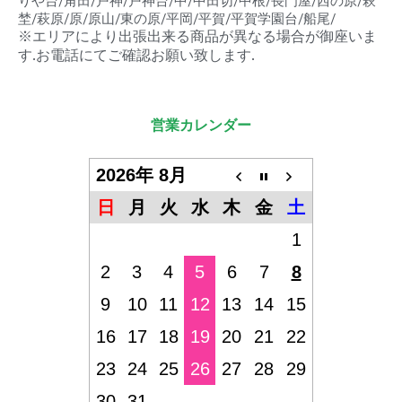
りや台/角田/戸神/戸神台/中/中田切/中根/長門屋/西の原/萩
埜/萩原/原/原山/東の原/平岡/平賀/平賀学園台/船尾/
※エリアにより出張出来る商品が異なる場合が御座いま
す.お電話にてご確認お願い致します.
営業カレンダー
2026年 8月
日
月
火
水
木
金
土
1
2
3
4
5
6
7
8
9
10
11
12
13
14
15
16
17
18
19
20
21
22
23
24
25
26
27
28
29
30
31