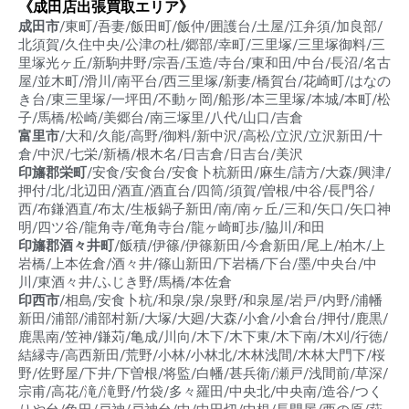
《成田店出張買取エリア》
成田市
/東町/吾妻/飯田町/飯仲/囲護台/土屋/江弁須/加良部/
北須賀/久住中央/公津の杜/郷部/幸町/三里塚/三里塚御料/三
里塚光ヶ丘/新駒井野/宗吾/玉造/寺台/東和田/中台/長沼/名古
屋/並木町/滑川/南平台/西三里塚/新妻/橋賀台/花崎町/はなの
き台/東三里塚/一坪田/不動ヶ岡/船形/本三里塚/本城/本町/松
子/馬橋/松崎/美郷台/南三塚里/八代/山口/吉倉
富里市
/大和/久能/高野/御料/新中沢/高松/立沢/立沢新田/十
倉/中沢/七栄/新橋/根木名/日吉倉/日吉台/美沢
印旛郡栄町
/安食/安食台/安食卜杭新田/麻生/請方/大森/興津/
押付/北/北辺田/酒直/酒直台/四筒/須賀/曽根/中谷/長門谷/
西/布鎌酒直/布太/生板鍋子新田/南/南ヶ丘/三和/矢口/矢口神
明/四ツ谷/龍角寺/竜角寺台/龍ヶ崎町歩/脇川/和田
印旛郡酒々井町
/飯積/伊篠/伊篠新田/今倉新田/尾上/柏木/上
岩橋/上本佐倉/酒々井/篠山新田/下岩橋/下台/墨/中央台/中
川/東酒々井/ふじき野/馬橋/本佐倉
印西市
/相島/安食卜杭/和泉/泉/泉野/和泉屋/岩戸/内野/浦幡
新田/浦部/浦部村新/大塚/大廻/大森/小倉/小倉台/押付/鹿黒/
鹿黒南/笠神/鎌苅/亀成/川向/木下/木下東/木下南/木刈/行徳/
結縁寺/高西新田/荒野/小林/小林北/木林浅間/木林大門下/桜
野/佐野屋/下井/下曽根/将監/白幡/甚兵衛/瀬戸/浅間前/草深/
宗甫/高花/滝/滝野/竹袋/多々羅田/中央北/中央南/造谷/つく