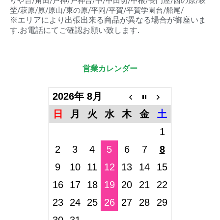
りや台/角田/戸神/戸神台/中/中田切/中根/長門屋/西の原/萩
埜/萩原/原/原山/東の原/平岡/平賀/平賀学園台/船尾/
※エリアにより出張出来る商品が異なる場合が御座いま
す.お電話にてご確認お願い致します.
営業カレンダー
2026年 8月
日
月
火
水
木
金
土
1
2
3
4
5
6
7
8
9
10
11
12
13
14
15
16
17
18
19
20
21
22
23
24
25
26
27
28
29