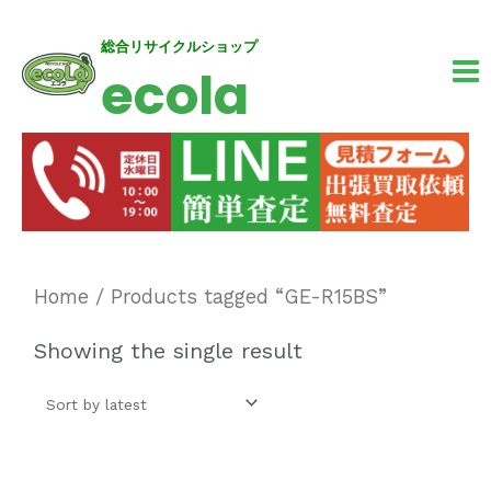
内
MA
総合リサイクルショップ
ecola
容
M
を
ス
キ
ッ
プ
Home
/ Products tagged “GE-R15BS”
Showing the single result