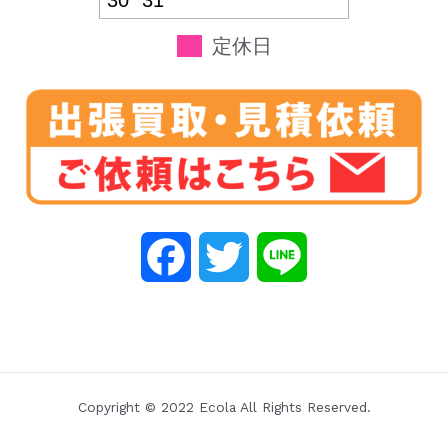
30
31
定休日
F
T
L
a
w
i
c
i
n
e
t
e
Copyright © 2022 Ecola All Rights Reserved.