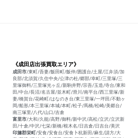
《成田店出張買取エリア》
成田市
/東町/吾妻/飯田町/飯仲/囲護台/土屋/江弁須/加
良部/北須賀/久住中央/公津の杜/郷部/幸町/三里塚/三
里塚御料/三里塚光ヶ丘/新駒井野/宗吾/玉造/寺台/東和
田/中台/長沼/名古屋/並木町/滑川/南平台/西三里塚/新
妻/橋賀台/花崎町/はなのき台/東三里塚/一坪田/不動ヶ
岡/船形/本三里塚/本城/本町/松子/馬橋/松崎/美郷台/
南三塚里/八代/山口/吉倉
富里市
/大和/久能/高野/御料/新中沢/高松/立沢/立沢新
田/十倉/中沢/七栄/新橋/根木名/日吉倉/日吉台/美沢
印旛郡栄町
/安食/安食台/安食卜杭新田/麻生/請方/大