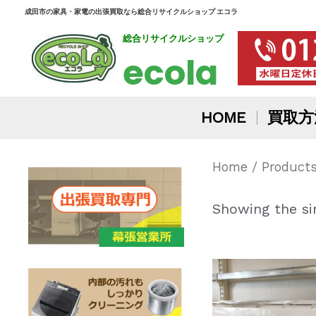
内
成田市の家具・家電の出張買取なら総合リサイクルショップ エコラ
総合リサイクルショップ
容
ecola
を
ス
HOME
買取方
キ
ッ
Home
/ Products
プ
Showing the sin