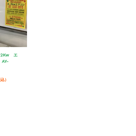
2Kw エ
AY-
税込）