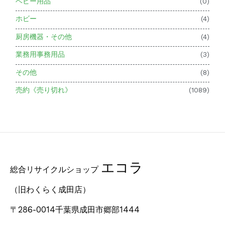
ベビー用品
(0)
ホビー
(4)
厨房機器・その他
(4)
業務用事務用品
(3)
その他
(8)
売約《売り切れ》
(1089)
エコラ
総合リサイクルショップ
（旧わくらく成田店）
〒286-0014千葉県成田市郷部1444