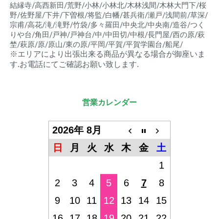
結縁寺/高西新田/荒野/小林/小林北/木林浅間/木林大門下/桜
野/佐野屋/下井/下曽根/将監/白幡/甚兵衛/瀬戸/浅間前/草深/
宗甫/高花/滝/滝野/竹袋/多々羅田/中央北/中央南/造谷/つく
りや台/角田/戸神/戸神台/中/中田切/中根/長門屋/西の原/萩
埜/萩原/原/原山/東の原/平岡/平賀/平賀学園台/船尾/
※エリアにより出張出来る商品が異なる場合が御座いま
す.お電話にてご確認お願い致します.
営業カレンダー
2026年 8月
日
月
火
水
木
金
土
1
2
3
4
5
6
7
8
9
10
11
12
13
14
15
16
17
18
19
20
21
22