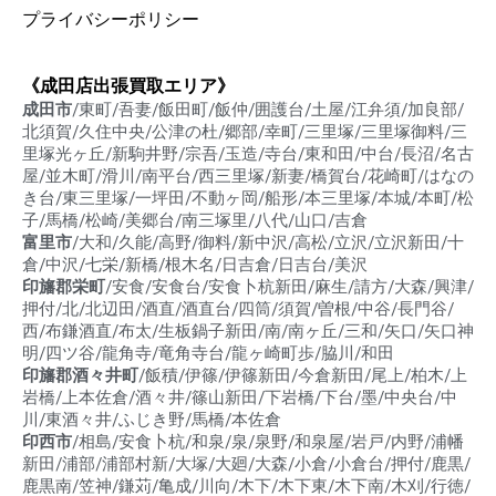
プライバシーポリシー
《成田店出張買取エリア》
成田市
/東町/吾妻/飯田町/飯仲/囲護台/土屋/江弁須/加良部/
北須賀/久住中央/公津の杜/郷部/幸町/三里塚/三里塚御料/三
里塚光ヶ丘/新駒井野/宗吾/玉造/寺台/東和田/中台/長沼/名古
屋/並木町/滑川/南平台/西三里塚/新妻/橋賀台/花崎町/はなの
き台/東三里塚/一坪田/不動ヶ岡/船形/本三里塚/本城/本町/松
子/馬橋/松崎/美郷台/南三塚里/八代/山口/吉倉
富里市
/大和/久能/高野/御料/新中沢/高松/立沢/立沢新田/十
倉/中沢/七栄/新橋/根木名/日吉倉/日吉台/美沢
印旛郡栄町
/安食/安食台/安食卜杭新田/麻生/請方/大森/興津/
押付/北/北辺田/酒直/酒直台/四筒/須賀/曽根/中谷/長門谷/
西/布鎌酒直/布太/生板鍋子新田/南/南ヶ丘/三和/矢口/矢口神
明/四ツ谷/龍角寺/竜角寺台/龍ヶ崎町歩/脇川/和田
印旛郡酒々井町
/飯積/伊篠/伊篠新田/今倉新田/尾上/柏木/上
岩橋/上本佐倉/酒々井/篠山新田/下岩橋/下台/墨/中央台/中
川/東酒々井/ふじき野/馬橋/本佐倉
印西市
/相島/安食卜杭/和泉/泉/泉野/和泉屋/岩戸/内野/浦幡
新田/浦部/浦部村新/大塚/大廻/大森/小倉/小倉台/押付/鹿黒/
鹿黒南/笠神/鎌苅/亀成/川向/木下/木下東/木下南/木刈/行徳/