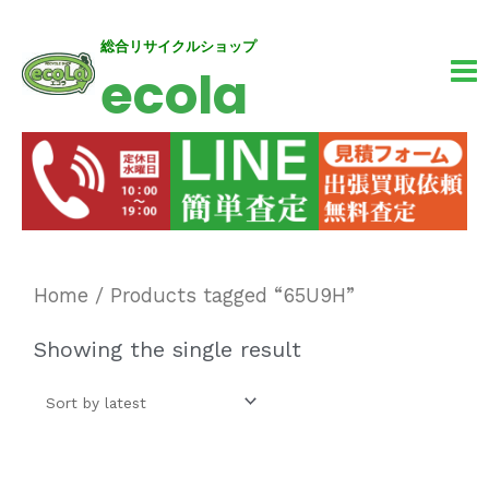
内
MA
総合リサイクルショップ
ecola
容
M
を
ス
キ
ッ
プ
Home
/ Products tagged “65U9H”
Showing the single result