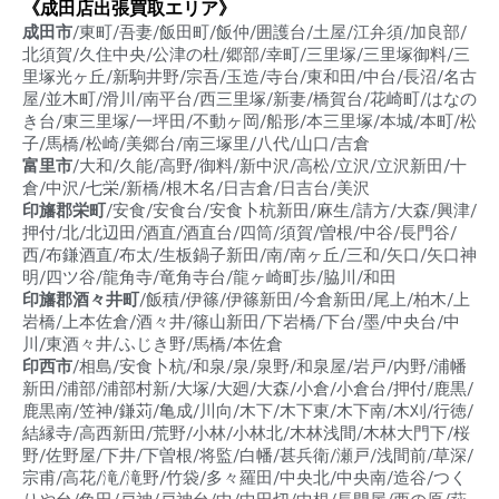
《成田店出張買取エリア》
成田市
/東町/吾妻/飯田町/飯仲/囲護台/土屋/江弁須/加良部/
北須賀/久住中央/公津の杜/郷部/幸町/三里塚/三里塚御料/三
里塚光ヶ丘/新駒井野/宗吾/玉造/寺台/東和田/中台/長沼/名古
屋/並木町/滑川/南平台/西三里塚/新妻/橋賀台/花崎町/はなの
き台/東三里塚/一坪田/不動ヶ岡/船形/本三里塚/本城/本町/松
子/馬橋/松崎/美郷台/南三塚里/八代/山口/吉倉
富里市
/大和/久能/高野/御料/新中沢/高松/立沢/立沢新田/十
倉/中沢/七栄/新橋/根木名/日吉倉/日吉台/美沢
印旛郡栄町
/安食/安食台/安食卜杭新田/麻生/請方/大森/興津/
押付/北/北辺田/酒直/酒直台/四筒/須賀/曽根/中谷/長門谷/
西/布鎌酒直/布太/生板鍋子新田/南/南ヶ丘/三和/矢口/矢口神
明/四ツ谷/龍角寺/竜角寺台/龍ヶ崎町歩/脇川/和田
印旛郡酒々井町
/飯積/伊篠/伊篠新田/今倉新田/尾上/柏木/上
岩橋/上本佐倉/酒々井/篠山新田/下岩橋/下台/墨/中央台/中
川/東酒々井/ふじき野/馬橋/本佐倉
印西市
/相島/安食卜杭/和泉/泉/泉野/和泉屋/岩戸/内野/浦幡
新田/浦部/浦部村新/大塚/大廻/大森/小倉/小倉台/押付/鹿黒/
鹿黒南/笠神/鎌苅/亀成/川向/木下/木下東/木下南/木刈/行徳/
結縁寺/高西新田/荒野/小林/小林北/木林浅間/木林大門下/桜
野/佐野屋/下井/下曽根/将監/白幡/甚兵衛/瀬戸/浅間前/草深/
宗甫/高花/滝/滝野/竹袋/多々羅田/中央北/中央南/造谷/つく