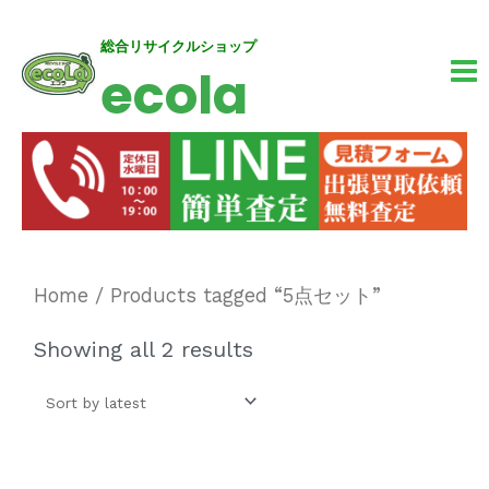
内
MA
総合リサイクルショップ
ecola
容
M
を
ス
キ
ッ
プ
Home
/ Products tagged “5点セット”
Showing all 2 results