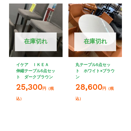
在庫切れ
在庫切れ
イケア ＩＫＥＡ
丸テーブル5点セッ
伸縮テーブル5点セッ
ト ホワイト×ブラウ
ト ダークブラウン
ン
25,300
28,600
円（税
円（税
込）
込）