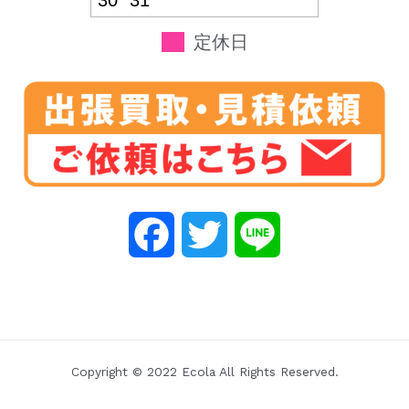
30
31
定休日
F
T
L
a
w
i
c
i
n
e
t
e
Copyright © 2022 Ecola All Rights Reserved.