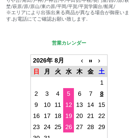
りや台/角田/戸神/戸神台/中/中田切/中根/長門屋/西の原/萩
埜/萩原/原/原山/東の原/平岡/平賀/平賀学園台/船尾/
※エリアにより出張出来る商品が異なる場合が御座いま
す.お電話にてご確認お願い致します.
営業カレンダー
2026年 8月
日
月
火
水
木
金
土
1
2
3
4
5
6
7
8
9
10
11
12
13
14
15
16
17
18
19
20
21
22
23
24
25
26
27
28
29