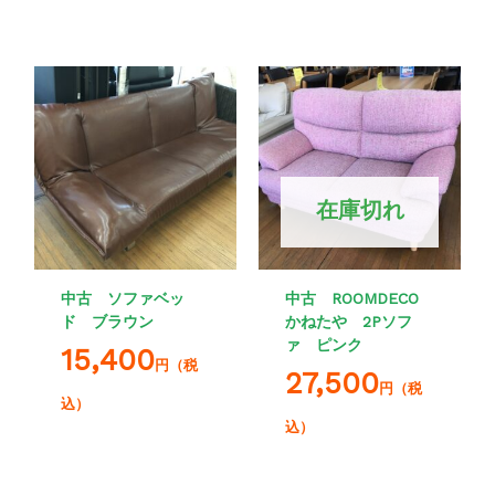
在庫切れ
中古 ソファベッ
中古 ROOMDECO
ド ブラウン
かねたや 2Pソフ
ァ ピンク
15,400
円（税
27,500
円（税
込）
込）