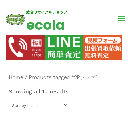
内
MA
総合リサイクルショップ
ecola
容
M
を
ス
キ
ッ
プ
Home
/ Products tagged “2Pソファ”
Showing all 12 results