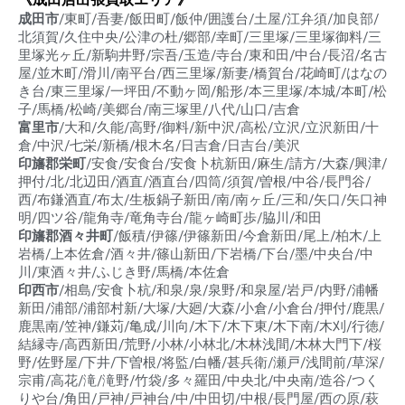
成田市
/東町/吾妻/飯田町/飯仲/囲護台/土屋/江弁須/加良部/
北須賀/久住中央/公津の杜/郷部/幸町/三里塚/三里塚御料/三
里塚光ヶ丘/新駒井野/宗吾/玉造/寺台/東和田/中台/長沼/名古
屋/並木町/滑川/南平台/西三里塚/新妻/橋賀台/花崎町/はなの
き台/東三里塚/一坪田/不動ヶ岡/船形/本三里塚/本城/本町/松
子/馬橋/松崎/美郷台/南三塚里/八代/山口/吉倉
富里市
/大和/久能/高野/御料/新中沢/高松/立沢/立沢新田/十
倉/中沢/七栄/新橋/根木名/日吉倉/日吉台/美沢
印旛郡栄町
/安食/安食台/安食卜杭新田/麻生/請方/大森/興津/
押付/北/北辺田/酒直/酒直台/四筒/須賀/曽根/中谷/長門谷/
西/布鎌酒直/布太/生板鍋子新田/南/南ヶ丘/三和/矢口/矢口神
明/四ツ谷/龍角寺/竜角寺台/龍ヶ崎町歩/脇川/和田
印旛郡酒々井町
/飯積/伊篠/伊篠新田/今倉新田/尾上/柏木/上
岩橋/上本佐倉/酒々井/篠山新田/下岩橋/下台/墨/中央台/中
川/東酒々井/ふじき野/馬橋/本佐倉
印西市
/相島/安食卜杭/和泉/泉/泉野/和泉屋/岩戸/内野/浦幡
新田/浦部/浦部村新/大塚/大廻/大森/小倉/小倉台/押付/鹿黒/
鹿黒南/笠神/鎌苅/亀成/川向/木下/木下東/木下南/木刈/行徳/
結縁寺/高西新田/荒野/小林/小林北/木林浅間/木林大門下/桜
野/佐野屋/下井/下曽根/将監/白幡/甚兵衛/瀬戸/浅間前/草深/
宗甫/高花/滝/滝野/竹袋/多々羅田/中央北/中央南/造谷/つく
りや台/角田/戸神/戸神台/中/中田切/中根/長門屋/西の原/萩