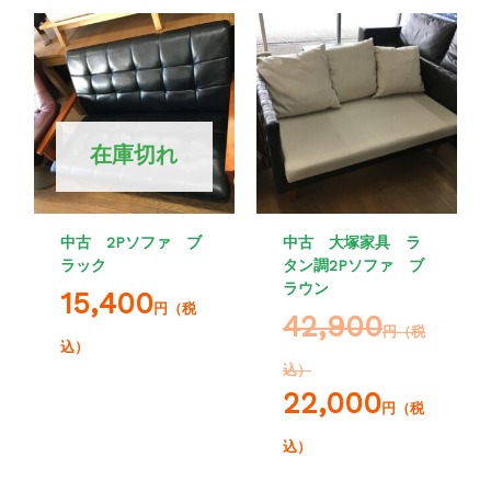
在庫切れ
中古 2Pソファ ブ
中古 大塚家具 ラ
ラック
タン調2Pソファ ブ
ラウン
15,400
円（税
42,900
円（税
込）
込）
22,000
円（税
込）