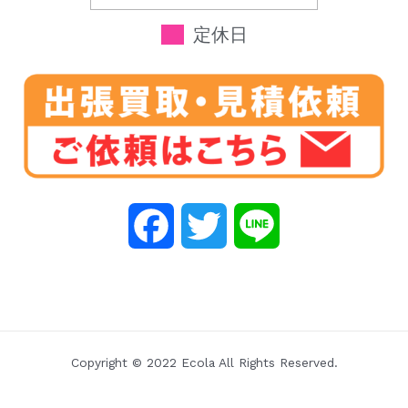
定休日
F
T
L
a
w
i
c
i
n
e
t
e
Copyright © 2022 Ecola All Rights Reserved.
b
t