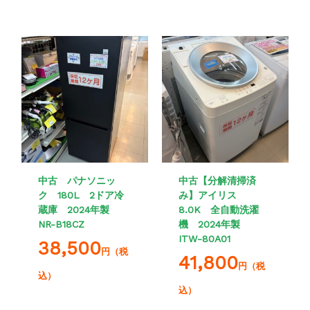
中古 パナソニッ
中古【分解清掃済
ク 180L 2ドア冷
み】アイリス
蔵庫 2024年製
8.0K 全自動洗濯
NR-B18CZ
機 2024年製
ITW-80A01
38,500
円（税
41,800
円（税
込）
込）