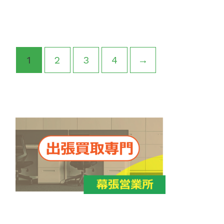
1
2
3
4
→