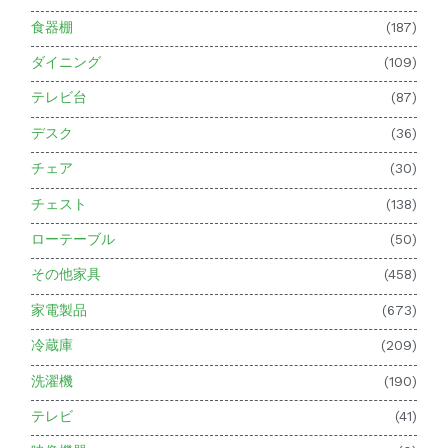
食器棚
(187)
ダイニング
(109)
テレビ台
(87)
デスク
(36)
チェア
(30)
チェスト
(138)
ローテーブル
(50)
その他家具
(458)
家電製品
(673)
冷蔵庫
(209)
洗濯機
(190)
テレビ
(41)