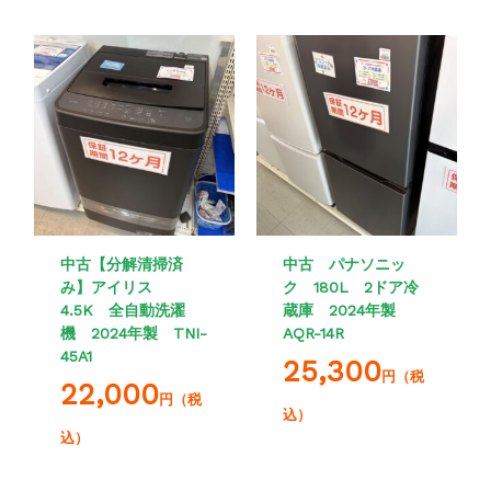
中古【分解清掃済
中古 パナソニッ
み】アイリス
ク 180L 2ドア冷
4.5K 全自動洗濯
蔵庫 2024年製
機 2024年製 TNI-
AQR-14R
45A1
25,300
円（税
22,000
円（税
込）
込）