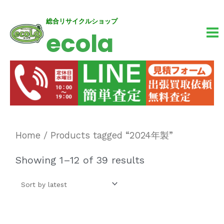
内
MA
総合リサイクルショップ
ecola
容
M
を
ス
キ
ッ
プ
Home
/ Products tagged “2024年製”
Showing 1–12 of 39 results