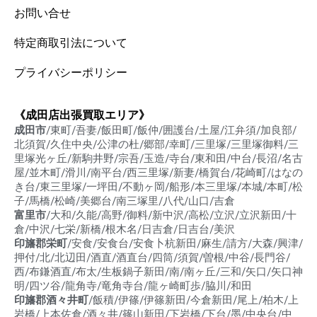
お問い合せ
特定商取引法について
プライバシーポリシー
《成田店出張買取エリア》
成田市
/東町/吾妻/飯田町/飯仲/囲護台/土屋/江弁須/加良部/
北須賀/久住中央/公津の杜/郷部/幸町/三里塚/三里塚御料/三
里塚光ヶ丘/新駒井野/宗吾/玉造/寺台/東和田/中台/長沼/名古
屋/並木町/滑川/南平台/西三里塚/新妻/橋賀台/花崎町/はなの
き台/東三里塚/一坪田/不動ヶ岡/船形/本三里塚/本城/本町/松
子/馬橋/松崎/美郷台/南三塚里/八代/山口/吉倉
富里市
/大和/久能/高野/御料/新中沢/高松/立沢/立沢新田/十
倉/中沢/七栄/新橋/根木名/日吉倉/日吉台/美沢
印旛郡栄町
/安食/安食台/安食卜杭新田/麻生/請方/大森/興津/
押付/北/北辺田/酒直/酒直台/四筒/須賀/曽根/中谷/長門谷/
西/布鎌酒直/布太/生板鍋子新田/南/南ヶ丘/三和/矢口/矢口神
明/四ツ谷/龍角寺/竜角寺台/龍ヶ崎町歩/脇川/和田
印旛郡酒々井町
/飯積/伊篠/伊篠新田/今倉新田/尾上/柏木/上
岩橋/上本佐倉/酒々井/篠山新田/下岩橋/下台/墨/中央台/中