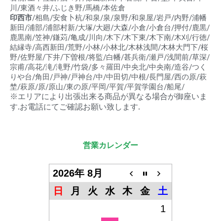
川/東酒々井/ふじき野/馬橋/本佐倉
印西市
/相島/安食卜杭/和泉/泉/泉野/和泉屋/岩戸/内野/浦幡
新田/浦部/浦部村新/大塚/大廻/大森/小倉/小倉台/押付/鹿黒/
鹿黒南/笠神/鎌苅/亀成/川向/木下/木下東/木下南/木刈/行徳/
結縁寺/高西新田/荒野/小林/小林北/木林浅間/木林大門下/桜
野/佐野屋/下井/下曽根/将監/白幡/甚兵衛/瀬戸/浅間前/草深/
宗甫/高花/滝/滝野/竹袋/多々羅田/中央北/中央南/造谷/つく
りや台/角田/戸神/戸神台/中/中田切/中根/長門屋/西の原/萩
埜/萩原/原/原山/東の原/平岡/平賀/平賀学園台/船尾/
※エリアにより出張出来る商品が異なる場合が御座いま
す.お電話にてご確認お願い致します.
営業カレンダー
2026年 8月
日
月
火
水
木
金
土
1