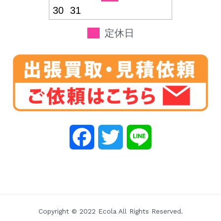
30
31
定休日
F
T
L
a
w
i
c
i
n
e
t
e
Copyright © 2022 Ecola All Rights Reserved.