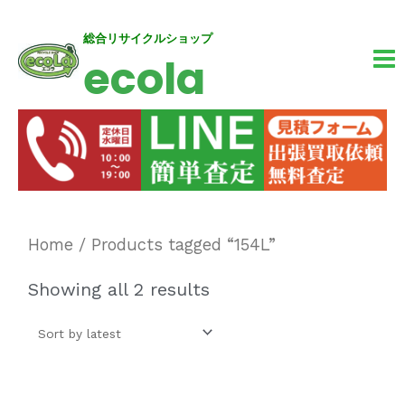
内
MA
総合リサイクルショップ
ecola
容
M
を
ス
キ
ッ
プ
Home
/ Products tagged “154L”
Showing all 2 results