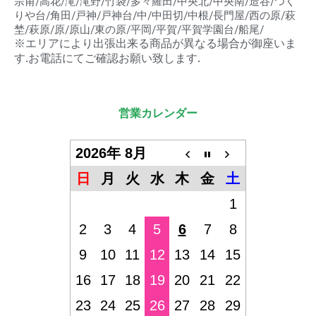
宗甫/高花/滝/滝野/竹袋/多々羅田/中央北/中央南/造谷/つく
りや台/角田/戸神/戸神台/中/中田切/中根/長門屋/西の原/萩
埜/萩原/原/原山/東の原/平岡/平賀/平賀学園台/船尾/
※エリアにより出張出来る商品が異なる場合が御座いま
す.お電話にてご確認お願い致します.
営業カレンダー
2026年 8月
日
月
火
水
木
金
土
1
2
3
4
5
6
7
8
9
10
11
12
13
14
15
16
17
18
19
20
21
22
23
24
25
26
27
28
29