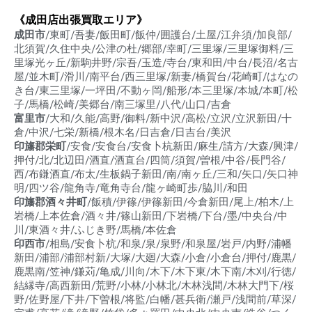
《成田店出張買取エリア》
成田市
/東町/吾妻/飯田町/飯仲/囲護台/土屋/江弁須/加良部/
北須賀/久住中央/公津の杜/郷部/幸町/三里塚/三里塚御料/三
里塚光ヶ丘/新駒井野/宗吾/玉造/寺台/東和田/中台/長沼/名古
屋/並木町/滑川/南平台/西三里塚/新妻/橋賀台/花崎町/はなの
き台/東三里塚/一坪田/不動ヶ岡/船形/本三里塚/本城/本町/松
子/馬橋/松崎/美郷台/南三塚里/八代/山口/吉倉
富里市
/大和/久能/高野/御料/新中沢/高松/立沢/立沢新田/十
倉/中沢/七栄/新橋/根木名/日吉倉/日吉台/美沢
印旛郡栄町
/安食/安食台/安食卜杭新田/麻生/請方/大森/興津/
押付/北/北辺田/酒直/酒直台/四筒/須賀/曽根/中谷/長門谷/
西/布鎌酒直/布太/生板鍋子新田/南/南ヶ丘/三和/矢口/矢口神
明/四ツ谷/龍角寺/竜角寺台/龍ヶ崎町歩/脇川/和田
印旛郡酒々井町
/飯積/伊篠/伊篠新田/今倉新田/尾上/柏木/上
岩橋/上本佐倉/酒々井/篠山新田/下岩橋/下台/墨/中央台/中
川/東酒々井/ふじき野/馬橋/本佐倉
印西市
/相島/安食卜杭/和泉/泉/泉野/和泉屋/岩戸/内野/浦幡
新田/浦部/浦部村新/大塚/大廻/大森/小倉/小倉台/押付/鹿黒/
鹿黒南/笠神/鎌苅/亀成/川向/木下/木下東/木下南/木刈/行徳/
結縁寺/高西新田/荒野/小林/小林北/木林浅間/木林大門下/桜
野/佐野屋/下井/下曽根/将監/白幡/甚兵衛/瀬戸/浅間前/草深/