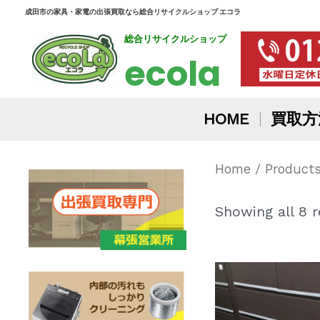
内
成田市の家具・家電の出張買取なら総合リサイクルショップ エコラ
総合リサイクルショップ
容
ecola
を
ス
HOME
買取方
キ
ッ
Home
/ Produc
プ
Showing all 8 r