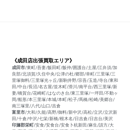
《成田店出張買取エリア》
成田市
/東町/吾妻/飯田町/飯仲/囲護台/土屋/江弁須/加
良部/北須賀/久住中央/公津の杜/郷部/幸町/三里塚/三
里塚御料/三里塚光ヶ丘/新駒井野/宗吾/玉造/寺台/東和
田/中台/長沼/名古屋/並木町/滑川/南平台/西三里塚/新
妻/橋賀台/花崎町/はなのき台/東三里塚/一坪田/不動ヶ
岡/船形/本三里塚/本城/本町/松子/馬橋/松崎/美郷台/
南三塚里/八代/山口/吉倉
富里市
/大和/久能/高野/御料/新中沢/高松/立沢/立沢新
田/十倉/中沢/七栄/新橋/根木名/日吉倉/日吉台/美沢
印旛郡栄町
/安食/安食台/安食卜杭新田/麻生/請方/大