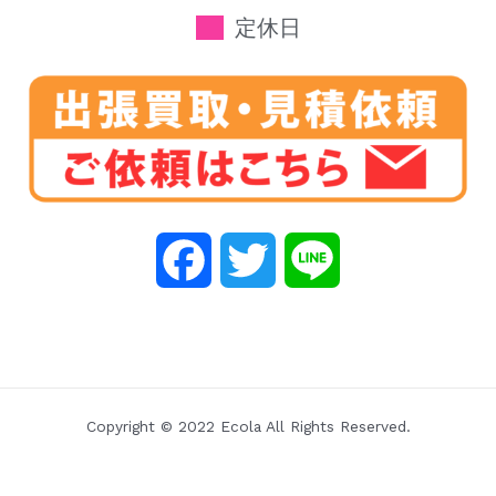
定休日
F
T
L
a
w
i
c
i
n
e
t
e
Copyright © 2022 Ecola All Rights Reserved.
b
t