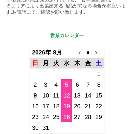
埜/萩原/原/原山/東の原/平岡/平賀/平賀学園台/船尾/
※エリアにより出張出来る商品が異なる場合が御座いま
す.お電話にてご確認お願い致します.
営業カレンダー
2026年 8月
日
月
火
水
木
金
土
1
2
3
4
5
6
7
8
9
10
11
12
13
14
15
16
17
18
19
20
21
22
23
24
25
26
27
28
29
30
31