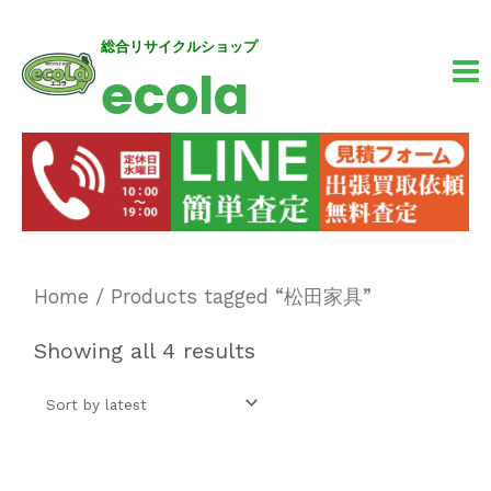
内
MA
総合リサイクルショップ
ecola
容
M
を
ス
キ
ッ
プ
Home
/ Products tagged “松田家具”
Showing all 4 results