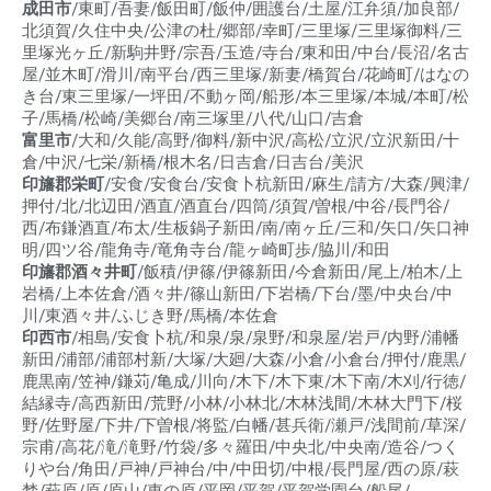
成田市
/東町/吾妻/飯田町/飯仲/囲護台/土屋/江弁須/加良部/
北須賀/久住中央/公津の杜/郷部/幸町/三里塚/三里塚御料/三
里塚光ヶ丘/新駒井野/宗吾/玉造/寺台/東和田/中台/長沼/名古
屋/並木町/滑川/南平台/西三里塚/新妻/橋賀台/花崎町/はなの
き台/東三里塚/一坪田/不動ヶ岡/船形/本三里塚/本城/本町/松
子/馬橋/松崎/美郷台/南三塚里/八代/山口/吉倉
富里市
/大和/久能/高野/御料/新中沢/高松/立沢/立沢新田/十
倉/中沢/七栄/新橋/根木名/日吉倉/日吉台/美沢
印旛郡栄町
/安食/安食台/安食卜杭新田/麻生/請方/大森/興津/
押付/北/北辺田/酒直/酒直台/四筒/須賀/曽根/中谷/長門谷/
西/布鎌酒直/布太/生板鍋子新田/南/南ヶ丘/三和/矢口/矢口神
明/四ツ谷/龍角寺/竜角寺台/龍ヶ崎町歩/脇川/和田
印旛郡酒々井町
/飯積/伊篠/伊篠新田/今倉新田/尾上/柏木/上
岩橋/上本佐倉/酒々井/篠山新田/下岩橋/下台/墨/中央台/中
川/東酒々井/ふじき野/馬橋/本佐倉
印西市
/相島/安食卜杭/和泉/泉/泉野/和泉屋/岩戸/内野/浦幡
新田/浦部/浦部村新/大塚/大廻/大森/小倉/小倉台/押付/鹿黒/
鹿黒南/笠神/鎌苅/亀成/川向/木下/木下東/木下南/木刈/行徳/
結縁寺/高西新田/荒野/小林/小林北/木林浅間/木林大門下/桜
野/佐野屋/下井/下曽根/将監/白幡/甚兵衛/瀬戸/浅間前/草深/
宗甫/高花/滝/滝野/竹袋/多々羅田/中央北/中央南/造谷/つく
りや台/角田/戸神/戸神台/中/中田切/中根/長門屋/西の原/萩