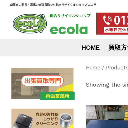
内
成田市の家具・家電の出張買取なら総合リサイクルショップ エコラ
総合リサイクルショップ
容
ecola
を
ス
HOME
買取方
キ
ッ
Home
/ Product
プ
Showing the sin