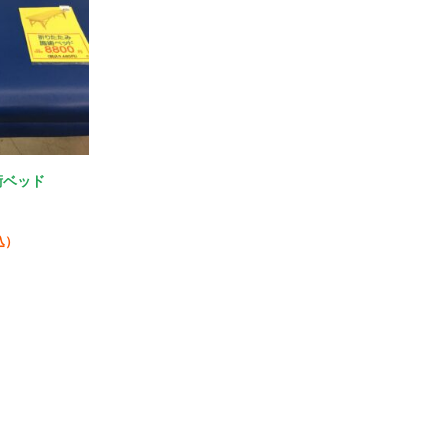
術ベッド
込）