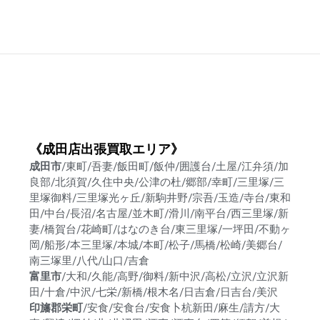
《成田店出張買取エリア》
成田市
/東町/吾妻/飯田町/飯仲/囲護台/土屋/江弁須/加
良部/北須賀/久住中央/公津の杜/郷部/幸町/三里塚/三
里塚御料/三里塚光ヶ丘/新駒井野/宗吾/玉造/寺台/東和
田/中台/長沼/名古屋/並木町/滑川/南平台/西三里塚/新
妻/橋賀台/花崎町/はなのき台/東三里塚/一坪田/不動ヶ
岡/船形/本三里塚/本城/本町/松子/馬橋/松崎/美郷台/
南三塚里/八代/山口/吉倉
富里市
/大和/久能/高野/御料/新中沢/高松/立沢/立沢新
田/十倉/中沢/七栄/新橋/根木名/日吉倉/日吉台/美沢
印旛郡栄町
/安食/安食台/安食卜杭新田/麻生/請方/大