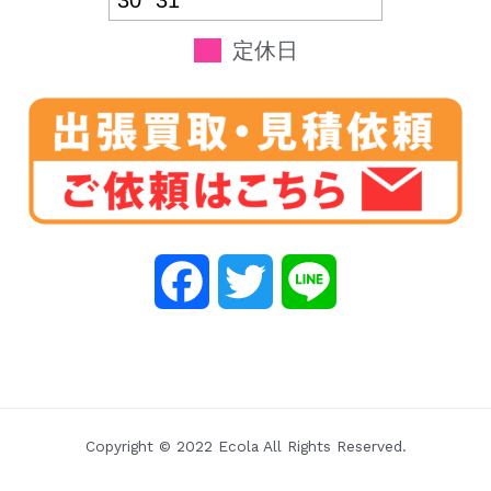
30
31
定休日
F
T
L
a
w
i
c
i
n
e
t
e
Copyright © 2022 Ecola All Rights Reserved.