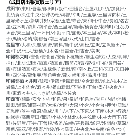
《成田店出張買取エリア》
成田市
/東町/吾妻/飯田町/飯仲/囲護台/土屋/江弁須/加良部/
北須賀/久住中央/公津の杜/郷部/幸町/三里塚/三里塚御料/三
里塚光ヶ丘/新駒井野/宗吾/玉造/寺台/東和田/中台/長沼/名古
屋/並木町/滑川/南平台/西三里塚/新妻/橋賀台/花崎町/はなの
き台/東三里塚/一坪田/不動ヶ岡/船形/本三里塚/本城/本町/松
子/馬橋/松崎/美郷台/南三塚里/八代/山口/吉倉
富里市
/大和/久能/高野/御料/新中沢/高松/立沢/立沢新田/十
倉/中沢/七栄/新橋/根木名/日吉倉/日吉台/美沢
印旛郡栄町
/安食/安食台/安食卜杭新田/麻生/請方/大森/興津/
押付/北/北辺田/酒直/酒直台/四筒/須賀/曽根/中谷/長門谷/
西/布鎌酒直/布太/生板鍋子新田/南/南ヶ丘/三和/矢口/矢口神
明/四ツ谷/龍角寺/竜角寺台/龍ヶ崎町歩/脇川/和田
印旛郡酒々井町
/飯積/伊篠/伊篠新田/今倉新田/尾上/柏木/上
岩橋/上本佐倉/酒々井/篠山新田/下岩橋/下台/墨/中央台/中
川/東酒々井/ふじき野/馬橋/本佐倉
印西市
/相島/安食卜杭/和泉/泉/泉野/和泉屋/岩戸/内野/浦幡
新田/浦部/浦部村新/大塚/大廻/大森/小倉/小倉台/押付/鹿黒/
鹿黒南/笠神/鎌苅/亀成/川向/木下/木下東/木下南/木刈/行徳/
結縁寺/高西新田/荒野/小林/小林北/木林浅間/木林大門下/桜
野/佐野屋/下井/下曽根/将監/白幡/甚兵衛/瀬戸/浅間前/草深/
宗甫/高花/滝/滝野/竹袋/多々羅田/中央北/中央南/造谷/つく