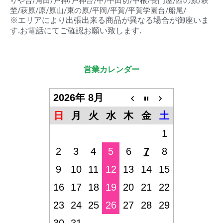
りや台/角田/戸神/戸神台/中/中田切/中根/長門屋/西の原/萩
埜/萩原/原/原山/東の原/平岡/平賀/平賀学園台/船尾/
※エリアにより出張出来る商品が異なる場合が御座いま
す.お電話にてご確認お願い致します.
営業カレンダー
2026年 8月
日
月
火
水
木
金
土
1
2
3
4
5
6
7
8
9
10
11
12
13
14
15
16
17
18
19
20
21
22
23
24
25
26
27
28
29