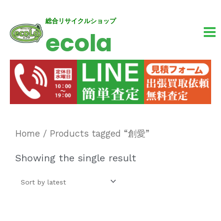
内
MA
総合リサイクルショップ
ecola
容
M
を
ス
キ
ッ
プ
Home
/ Products tagged “創愛”
Showing the single result