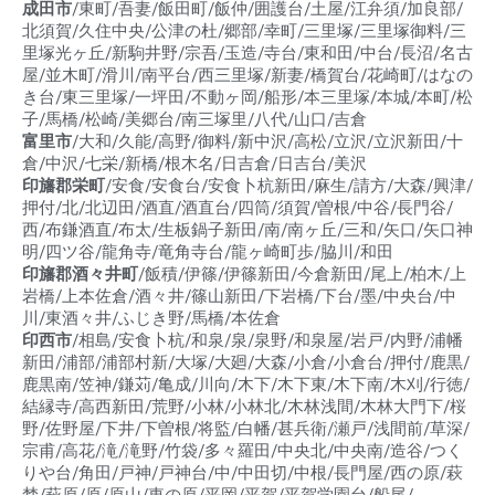
成田市
/東町/吾妻/飯田町/飯仲/囲護台/土屋/江弁須/加良部/
北須賀/久住中央/公津の杜/郷部/幸町/三里塚/三里塚御料/三
里塚光ヶ丘/新駒井野/宗吾/玉造/寺台/東和田/中台/長沼/名古
屋/並木町/滑川/南平台/西三里塚/新妻/橋賀台/花崎町/はなの
き台/東三里塚/一坪田/不動ヶ岡/船形/本三里塚/本城/本町/松
子/馬橋/松崎/美郷台/南三塚里/八代/山口/吉倉
富里市
/大和/久能/高野/御料/新中沢/高松/立沢/立沢新田/十
倉/中沢/七栄/新橋/根木名/日吉倉/日吉台/美沢
印旛郡栄町
/安食/安食台/安食卜杭新田/麻生/請方/大森/興津/
押付/北/北辺田/酒直/酒直台/四筒/須賀/曽根/中谷/長門谷/
西/布鎌酒直/布太/生板鍋子新田/南/南ヶ丘/三和/矢口/矢口神
明/四ツ谷/龍角寺/竜角寺台/龍ヶ崎町歩/脇川/和田
印旛郡酒々井町
/飯積/伊篠/伊篠新田/今倉新田/尾上/柏木/上
岩橋/上本佐倉/酒々井/篠山新田/下岩橋/下台/墨/中央台/中
川/東酒々井/ふじき野/馬橋/本佐倉
印西市
/相島/安食卜杭/和泉/泉/泉野/和泉屋/岩戸/内野/浦幡
新田/浦部/浦部村新/大塚/大廻/大森/小倉/小倉台/押付/鹿黒/
鹿黒南/笠神/鎌苅/亀成/川向/木下/木下東/木下南/木刈/行徳/
結縁寺/高西新田/荒野/小林/小林北/木林浅間/木林大門下/桜
野/佐野屋/下井/下曽根/将監/白幡/甚兵衛/瀬戸/浅間前/草深/
宗甫/高花/滝/滝野/竹袋/多々羅田/中央北/中央南/造谷/つく
りや台/角田/戸神/戸神台/中/中田切/中根/長門屋/西の原/萩