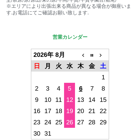
埜/萩原/原/原山/東の原/平岡/平賀/平賀学園台/船尾/
※エリアにより出張出来る商品が異なる場合が御座いま
す.お電話にてご確認お願い致します.
営業カレンダー
2026年 8月
日
月
火
水
木
金
土
1
2
3
4
5
6
7
8
9
10
11
12
13
14
15
16
17
18
19
20
21
22
23
24
25
26
27
28
29
30
31