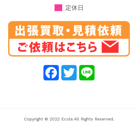
定休日
F
T
L
a
w
i
c
i
n
e
t
e
Copyright © 2022 Ecola All Rights Reserved.
b
t