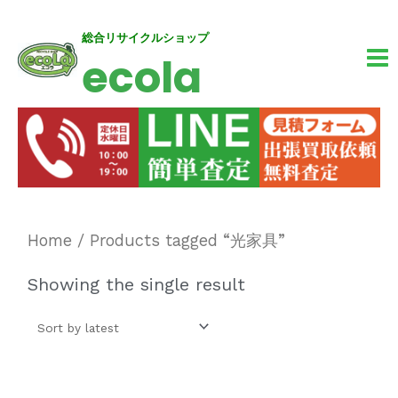
内
MA
総合リサイクルショップ
ecola
容
M
を
ス
キ
ッ
プ
Home
/ Products tagged “光家具”
Showing the single result