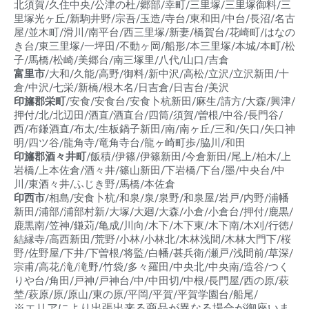
北須賀/久住中央/公津の杜/郷部/幸町/三里塚/三里塚御料/三
里塚光ヶ丘/新駒井野/宗吾/玉造/寺台/東和田/中台/長沼/名古
屋/並木町/滑川/南平台/西三里塚/新妻/橋賀台/花崎町/はなの
き台/東三里塚/一坪田/不動ヶ岡/船形/本三里塚/本城/本町/松
子/馬橋/松崎/美郷台/南三塚里/八代/山口/吉倉
富里市
/大和/久能/高野/御料/新中沢/高松/立沢/立沢新田/十
倉/中沢/七栄/新橋/根木名/日吉倉/日吉台/美沢
印旛郡栄町
/安食/安食台/安食卜杭新田/麻生/請方/大森/興津/
押付/北/北辺田/酒直/酒直台/四筒/須賀/曽根/中谷/長門谷/
西/布鎌酒直/布太/生板鍋子新田/南/南ヶ丘/三和/矢口/矢口神
明/四ツ谷/龍角寺/竜角寺台/龍ヶ崎町歩/脇川/和田
印旛郡酒々井町
/飯積/伊篠/伊篠新田/今倉新田/尾上/柏木/上
岩橋/上本佐倉/酒々井/篠山新田/下岩橋/下台/墨/中央台/中
川/東酒々井/ふじき野/馬橋/本佐倉
印西市
/相島/安食卜杭/和泉/泉/泉野/和泉屋/岩戸/内野/浦幡
新田/浦部/浦部村新/大塚/大廻/大森/小倉/小倉台/押付/鹿黒/
鹿黒南/笠神/鎌苅/亀成/川向/木下/木下東/木下南/木刈/行徳/
結縁寺/高西新田/荒野/小林/小林北/木林浅間/木林大門下/桜
野/佐野屋/下井/下曽根/将監/白幡/甚兵衛/瀬戸/浅間前/草深/
宗甫/高花/滝/滝野/竹袋/多々羅田/中央北/中央南/造谷/つく
りや台/角田/戸神/戸神台/中/中田切/中根/長門屋/西の原/萩
埜/萩原/原/原山/東の原/平岡/平賀/平賀学園台/船尾/
※エリアにより出張出来る商品が異なる場合が御座いま