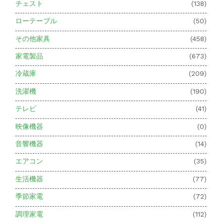
チェスト
(138)
ローテーブル
(50)
その他家具
(458)
家電製品
(673)
冷蔵庫
(209)
洗濯機
(190)
テレビ
(41)
映像機器
(0)
音響機器
(14)
エアコン
(35)
生活機器
(77)
季節家電
(72)
調理家電
(112)