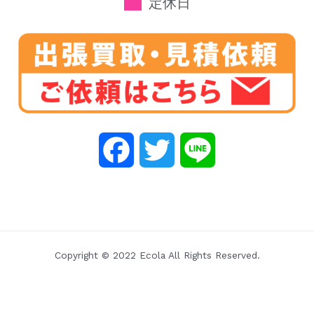
定休日
F
T
L
a
w
i
c
i
n
e
t
e
Copyright © 2022 Ecola All Rights Reserved.
b
t