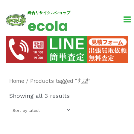
内
MA
総合リサイクルショップ
ecola
容
M
を
ス
キ
ッ
プ
Home
/ Products tagged “丸型”
Showing all 3 results