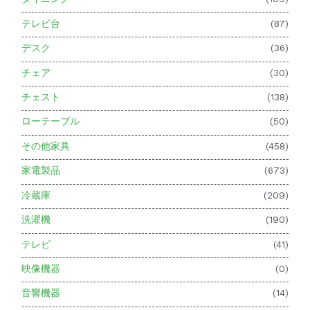
テレビ台
(87)
デスク
(36)
チェア
(30)
チェスト
(138)
ローテーブル
(50)
その他家具
(458)
家電製品
(673)
冷蔵庫
(209)
洗濯機
(190)
テレビ
(41)
映像機器
(0)
音響機器
(14)