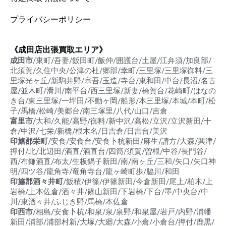
プライバシーポリシー
《成田店出張買取エリア》
成田市
/東町/吾妻/飯田町/飯仲/囲護台/土屋/江弁須/加良部/
北須賀/久住中央/公津の杜/郷部/幸町/三里塚/三里塚御料/三
里塚光ヶ丘/新駒井野/宗吾/玉造/寺台/東和田/中台/長沼/名古
屋/並木町/滑川/南平台/西三里塚/新妻/橋賀台/花崎町/はなの
き台/東三里塚/一坪田/不動ヶ岡/船形/本三里塚/本城/本町/松
子/馬橋/松崎/美郷台/南三塚里/八代/山口/吉倉
富里市
/大和/久能/高野/御料/新中沢/高松/立沢/立沢新田/十
倉/中沢/七栄/新橋/根木名/日吉倉/日吉台/美沢
印旛郡栄町
/安食/安食台/安食卜杭新田/麻生/請方/大森/興津/
押付/北/北辺田/酒直/酒直台/四筒/須賀/曽根/中谷/長門谷/
西/布鎌酒直/布太/生板鍋子新田/南/南ヶ丘/三和/矢口/矢口神
明/四ツ谷/龍角寺/竜角寺台/龍ヶ崎町歩/脇川/和田
印旛郡酒々井町
/飯積/伊篠/伊篠新田/今倉新田/尾上/柏木/上
岩橋/上本佐倉/酒々井/篠山新田/下岩橋/下台/墨/中央台/中
川/東酒々井/ふじき野/馬橋/本佐倉
印西市
/相島/安食卜杭/和泉/泉/泉野/和泉屋/岩戸/内野/浦幡
新田/浦部/浦部村新/大塚/大廻/大森/小倉/小倉台/押付/鹿黒/