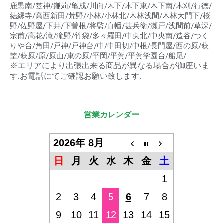
鹿黒南/笠神/鎌苅/亀成/川向/木下/木下東/木下南/木刈/行徳/
結縁寺/高西新田/荒野/小林/小林北/木林浅間/木林大門下/桜
野/佐野屋/下井/下曽根/将監/白幡/甚兵衛/瀬戸/浅間前/草深/
宗甫/高花/滝/滝野/竹袋/多々羅田/中央北/中央南/造谷/つく
りや台/角田/戸神/戸神台/中/中田切/中根/長門屋/西の原/萩
埜/萩原/原/原山/東の原/平岡/平賀/平賀学園台/船尾/
※エリアにより出張出来る商品が異なる場合が御座いま
す.お電話にてご確認お願い致します.
営業カレンダー
2026年 8月
日
月
火
水
木
金
土
1
2
3
4
5
6
7
8
9
10
11
12
13
14
15