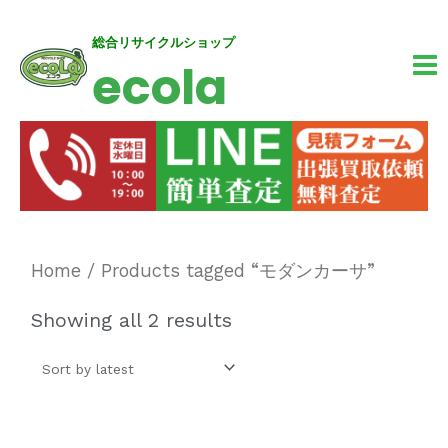
内
MA
総合リサイクルショップ
ecola
容
M
を
ス
キ
ッ
プ
Home
/ Products tagged “モダンカーサ”
Showing all 2 results