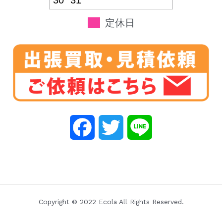
30
31
定休日
F
T
L
a
w
i
c
i
n
e
t
e
Copyright © 2022 Ecola All Rights Reserved.