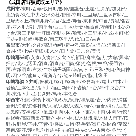
《成田店出張買取エリア》
成田市
/東町/吾妻/飯田町/飯仲/囲護台/土屋/江弁須/加良部/
北須賀/久住中央/公津の杜/郷部/幸町/三里塚/三里塚御料/三
里塚光ヶ丘/新駒井野/宗吾/玉造/寺台/東和田/中台/長沼/名古
屋/並木町/滑川/南平台/西三里塚/新妻/橋賀台/花崎町/はなの
き台/東三里塚/一坪田/不動ヶ岡/船形/本三里塚/本城/本町/松
子/馬橋/松崎/美郷台/南三塚里/八代/山口/吉倉
富里市
/大和/久能/高野/御料/新中沢/高松/立沢/立沢新田/十
倉/中沢/七栄/新橋/根木名/日吉倉/日吉台/美沢
印旛郡栄町
/安食/安食台/安食卜杭新田/麻生/請方/大森/興津/
押付/北/北辺田/酒直/酒直台/四筒/須賀/曽根/中谷/長門谷/
西/布鎌酒直/布太/生板鍋子新田/南/南ヶ丘/三和/矢口/矢口神
明/四ツ谷/龍角寺/竜角寺台/龍ヶ崎町歩/脇川/和田
印旛郡酒々井町
/飯積/伊篠/伊篠新田/今倉新田/尾上/柏木/上
岩橋/上本佐倉/酒々井/篠山新田/下岩橋/下台/墨/中央台/中
川/東酒々井/ふじき野/馬橋/本佐倉
印西市
/相島/安食卜杭/和泉/泉/泉野/和泉屋/岩戸/内野/浦幡
新田/浦部/浦部村新/大塚/大廻/大森/小倉/小倉台/押付/鹿黒/
鹿黒南/笠神/鎌苅/亀成/川向/木下/木下東/木下南/木刈/行徳/
結縁寺/高西新田/荒野/小林/小林北/木林浅間/木林大門下/桜
野/佐野屋/下井/下曽根/将監/白幡/甚兵衛/瀬戸/浅間前/草深/
宗甫/高花/滝/滝野/竹袋/多々羅田/中央北/中央南/造谷/つく