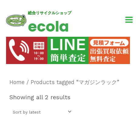
内
MA
総合リサイクルショップ
ecola
容
M
を
ス
キ
ッ
プ
Home
/ Products tagged “マガジンラック”
Showing all 2 results