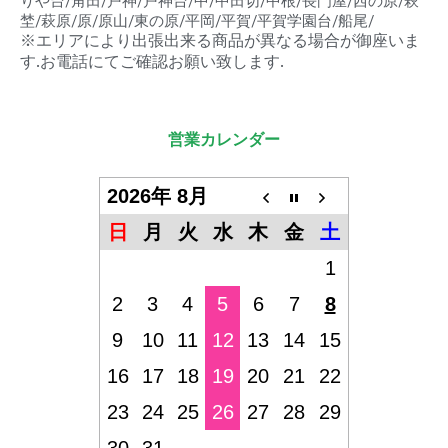
りや台/角田/戸神/戸神台/中/中田切/中根/長門屋/西の原/萩
埜/萩原/原/原山/東の原/平岡/平賀/平賀学園台/船尾/
※エリアにより出張出来る商品が異なる場合が御座いま
す.お電話にてご確認お願い致します.
営業カレンダー
2026年 8月
日
月
火
水
木
金
土
1
2
3
4
5
6
7
8
9
10
11
12
13
14
15
16
17
18
19
20
21
22
23
24
25
26
27
28
29