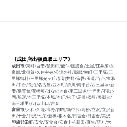
《成田店出張買取エリア》
成田市
/東町/吾妻/飯田町/飯仲/囲護台/土屋/江弁須/加
良部/北須賀/久住中央/公津の杜/郷部/幸町/三里塚/三
里塚御料/三里塚光ヶ丘/新駒井野/宗吾/玉造/寺台/東和
田/中台/長沼/名古屋/並木町/滑川/南平台/西三里塚/新
妻/橋賀台/花崎町/はなのき台/東三里塚/一坪田/不動ヶ
岡/船形/本三里塚/本城/本町/松子/馬橋/松崎/美郷台/
南三塚里/八代/山口/吉倉
富里市
/大和/久能/高野/御料/新中沢/高松/立沢/立沢新
田/十倉/中沢/七栄/新橋/根木名/日吉倉/日吉台/美沢
印旛郡栄町
/安食/安食台/安食卜杭新田/麻生/請方/大