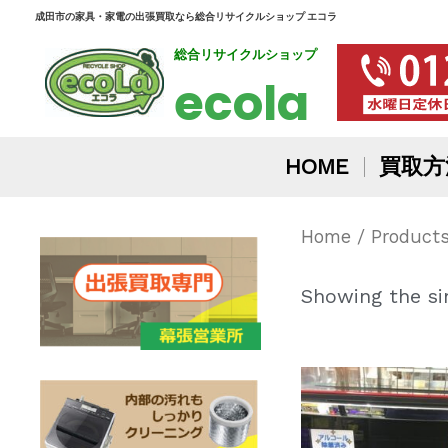
内
成田市の家具・家電の出張買取なら総合リサイクルショップ エコラ
総合リサイクルショップ
容
ecola
を
ス
HOME
買取方
キ
ッ
Home
/ Produ
プ
Showing the sin