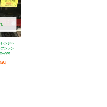
れ
ーレンジヘ
ーブンレン
O-VW1
税込）