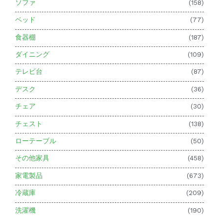
ソファ
(158)
ベッド
(77)
食器棚
(187)
ダイニング
(109)
テレビ台
(87)
デスク
(36)
チェア
(30)
チェスト
(138)
ローテーブル
(50)
その他家具
(458)
家電製品
(673)
冷蔵庫
(209)
洗濯機
(190)