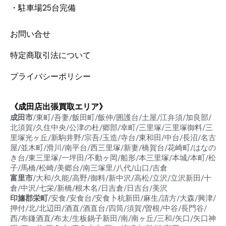
・駐車場25台完備
お問い合せ
特定商取引法について
プライバシーポリシー
《成田店出張買取エリア》
成田市
/東町/吾妻/飯田町/飯仲/囲護台/土屋/江弁須/加良部/
北須賀/久住中央/公津の杜/郷部/幸町/三里塚/三里塚御料/三
里塚光ヶ丘/新駒井野/宗吾/玉造/寺台/東和田/中台/長沼/名古
屋/並木町/滑川/南平台/西三里塚/新妻/橋賀台/花崎町/はなの
き台/東三里塚/一坪田/不動ヶ岡/船形/本三里塚/本城/本町/松
子/馬橋/松崎/美郷台/南三塚里/八代/山口/吉倉
富里市
/大和/久能/高野/御料/新中沢/高松/立沢/立沢新田/十
倉/中沢/七栄/新橋/根木名/日吉倉/日吉台/美沢
印旛郡栄町
/安食/安食台/安食卜杭新田/麻生/請方/大森/興津/
押付/北/北辺田/酒直/酒直台/四筒/須賀/曽根/中谷/長門谷/
西/布鎌酒直/布太/生板鍋子新田/南/南ヶ丘/三和/矢口/矢口神