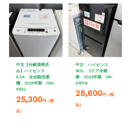
中古【分解清掃済
中古 ハイセンス
み】ハイセンス
162L 2ドア冷蔵
5.5K 全自動洗濯
庫 2022年製 HR-
機 2025年製 HW-
D15FB
K55L
28,600
円（税
25,300
円（税
込）
込）