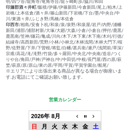
明/四ツ谷/龍角寺/竜角寺台/龍ヶ崎町歩/脇川/和田
印旛郡酒々井町
/飯積/伊篠/伊篠新田/今倉新田/尾上/柏木/上
岩橋/上本佐倉/酒々井/篠山新田/下岩橋/下台/墨/中央台/中
川/東酒々井/ふじき野/馬橋/本佐倉
印西市
/相島/安食卜杭/和泉/泉/泉野/和泉屋/岩戸/内野/浦幡
新田/浦部/浦部村新/大塚/大廻/大森/小倉/小倉台/押付/鹿黒/
鹿黒南/笠神/鎌苅/亀成/川向/木下/木下東/木下南/木刈/行徳/
結縁寺/高西新田/荒野/小林/小林北/木林浅間/木林大門下/桜
野/佐野屋/下井/下曽根/将監/白幡/甚兵衛/瀬戸/浅間前/草深/
宗甫/高花/滝/滝野/竹袋/多々羅田/中央北/中央南/造谷/つく
りや台/角田/戸神/戸神台/中/中田切/中根/長門屋/西の原/萩
埜/萩原/原/原山/東の原/平岡/平賀/平賀学園台/船尾/
※エリアにより出張出来る商品が異なる場合が御座いま
す.お電話にてご確認お願い致します.
営業カレンダー
2026年 8月
日
月
火
水
木
金
土