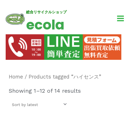
内
MA
総合リサイクルショップ
ecola
容
M
を
ス
キ
ッ
プ
Home
/ Products tagged “ハイセンス”
Showing 1–12 of 14 results