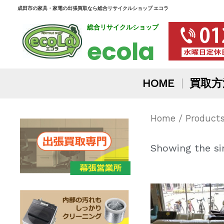
内
成田市の家具・家電の出張買取なら総合リサイクルショップ エコラ
総合リサイクルショップ
容
ecola
を
ス
HOME
買取方
キ
ッ
Home
/ Produ
プ
Showing the sin