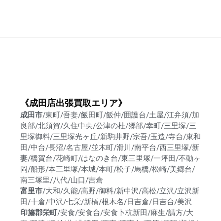
《成田店出張買取エリア》
成田市
/東町/吾妻/飯田町/飯仲/囲護台/土屋/江弁須/加
良部/北須賀/久住中央/公津の杜/郷部/幸町/三里塚/三
里塚御料/三里塚光ヶ丘/新駒井野/宗吾/玉造/寺台/東和
田/中台/長沼/名古屋/並木町/滑川/南平台/西三里塚/新
妻/橋賀台/花崎町/はなのき台/東三里塚/一坪田/不動ヶ
岡/船形/本三里塚/本城/本町/松子/馬橋/松崎/美郷台/
南三塚里/八代/山口/吉倉
富里市
/大和/久能/高野/御料/新中沢/高松/立沢/立沢新
田/十倉/中沢/七栄/新橋/根木名/日吉倉/日吉台/美沢
印旛郡栄町
/安食/安食台/安食卜杭新田/麻生/請方/大