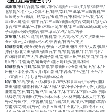
《成田店出張買取エリア》
成田市
/東町/吾妻/飯田町/飯仲/囲護台/土屋/江弁須/加良部/
北須賀/久住中央/公津の杜/郷部/幸町/三里塚/三里塚御料/三
里塚光ヶ丘/新駒井野/宗吾/玉造/寺台/東和田/中台/長沼/名古
屋/並木町/滑川/南平台/西三里塚/新妻/橋賀台/花崎町/はなの
き台/東三里塚/一坪田/不動ヶ岡/船形/本三里塚/本城/本町/松
子/馬橋/松崎/美郷台/南三塚里/八代/山口/吉倉
富里市
/大和/久能/高野/御料/新中沢/高松/立沢/立沢新田/十
倉/中沢/七栄/新橋/根木名/日吉倉/日吉台/美沢
印旛郡栄町
/安食/安食台/安食卜杭新田/麻生/請方/大森/興津/
押付/北/北辺田/酒直/酒直台/四筒/須賀/曽根/中谷/長門谷/
西/布鎌酒直/布太/生板鍋子新田/南/南ヶ丘/三和/矢口/矢口神
明/四ツ谷/龍角寺/竜角寺台/龍ヶ崎町歩/脇川/和田
印旛郡酒々井町
/飯積/伊篠/伊篠新田/今倉新田/尾上/柏木/上
岩橋/上本佐倉/酒々井/篠山新田/下岩橋/下台/墨/中央台/中
川/東酒々井/ふじき野/馬橋/本佐倉
印西市
/相島/安食卜杭/和泉/泉/泉野/和泉屋/岩戸/内野/浦幡
新田/浦部/浦部村新/大塚/大廻/大森/小倉/小倉台/押付/鹿黒/
鹿黒南/笠神/鎌苅/亀成/川向/木下/木下東/木下南/木刈/行徳/
結縁寺/高西新田/荒野/小林/小林北/木林浅間/木林大門下/桜
野/佐野屋/下井/下曽根/将監/白幡/甚兵衛/瀬戸/浅間前/草深/
宗甫/高花/滝/滝野/竹袋/多々羅田/中央北/中央南/造谷/つく
りや台/角田/戸神/戸神台/中/中田切/中根/長門屋/西の原/萩