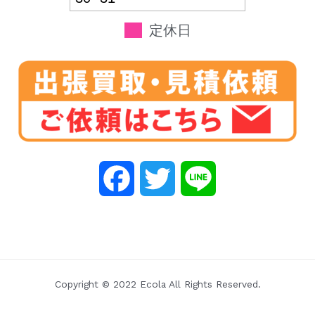
定休日
F
T
L
a
w
i
c
i
n
e
t
e
Copyright © 2022 Ecola All Rights Reserved.