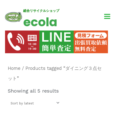
内
MA
総合リサイクルショップ
ecola
容
M
を
ス
キ
ッ
プ
Home
/ Products tagged “ダイニング３点セ
ット”
Showing all 5 results