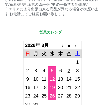
埜/萩原/原/原山/東の原/平岡/平賀/平賀学園台/船尾/
※エリアにより出張出来る商品が異なる場合が御座いま
す.お電話にてご確認お願い致します.
営業カレンダー
2026年 8月
日
月
火
水
木
金
土
1
2
3
4
5
6
7
8
9
10
11
12
13
14
15
16
17
18
19
20
21
22
23
24
25
26
27
28
29
30
31