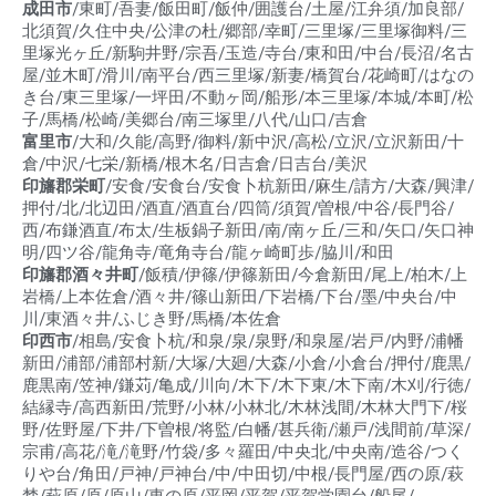
成田市
/東町/吾妻/飯田町/飯仲/囲護台/土屋/江弁須/加良部/
北須賀/久住中央/公津の杜/郷部/幸町/三里塚/三里塚御料/三
里塚光ヶ丘/新駒井野/宗吾/玉造/寺台/東和田/中台/長沼/名古
屋/並木町/滑川/南平台/西三里塚/新妻/橋賀台/花崎町/はなの
き台/東三里塚/一坪田/不動ヶ岡/船形/本三里塚/本城/本町/松
子/馬橋/松崎/美郷台/南三塚里/八代/山口/吉倉
富里市
/大和/久能/高野/御料/新中沢/高松/立沢/立沢新田/十
倉/中沢/七栄/新橋/根木名/日吉倉/日吉台/美沢
印旛郡栄町
/安食/安食台/安食卜杭新田/麻生/請方/大森/興津/
押付/北/北辺田/酒直/酒直台/四筒/須賀/曽根/中谷/長門谷/
西/布鎌酒直/布太/生板鍋子新田/南/南ヶ丘/三和/矢口/矢口神
明/四ツ谷/龍角寺/竜角寺台/龍ヶ崎町歩/脇川/和田
印旛郡酒々井町
/飯積/伊篠/伊篠新田/今倉新田/尾上/柏木/上
岩橋/上本佐倉/酒々井/篠山新田/下岩橋/下台/墨/中央台/中
川/東酒々井/ふじき野/馬橋/本佐倉
印西市
/相島/安食卜杭/和泉/泉/泉野/和泉屋/岩戸/内野/浦幡
新田/浦部/浦部村新/大塚/大廻/大森/小倉/小倉台/押付/鹿黒/
鹿黒南/笠神/鎌苅/亀成/川向/木下/木下東/木下南/木刈/行徳/
結縁寺/高西新田/荒野/小林/小林北/木林浅間/木林大門下/桜
野/佐野屋/下井/下曽根/将監/白幡/甚兵衛/瀬戸/浅間前/草深/
宗甫/高花/滝/滝野/竹袋/多々羅田/中央北/中央南/造谷/つく
りや台/角田/戸神/戸神台/中/中田切/中根/長門屋/西の原/萩