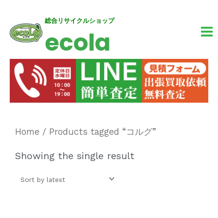
内
MA
総合リサイクルショップ
ecola
容
M
を
ス
キ
ッ
プ
Home
/ Products tagged “コルグ”
Showing the single result