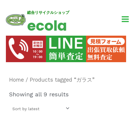
内
MA
総合リサイクルショップ
ecola
容
M
を
ス
キ
ッ
プ
Home
/ Products tagged “ガラス”
Showing all 9 results