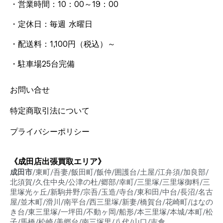
・営業時間：10：00～19：00
・定休日：毎週 水曜日
・配送料：1,100円
（税込）
～
・駐車場25台完備
お問い合せ
特定商取引法について
プライバシーポリシー
《成田店出張買取エリア》
成田市
/東町/吾妻/飯田町/飯仲/囲護台/土屋/江弁須/加良部/
北須賀/久住中央/公津の杜/郷部/幸町/三里塚/三里塚御料/三
里塚光ヶ丘/新駒井野/宗吾/玉造/寺台/東和田/中台/長沼/名古
屋/並木町/滑川/南平台/西三里塚/新妻/橋賀台/花崎町/はなの
き台/東三里塚/一坪田/不動ヶ岡/船形/本三里塚/本城/本町/松
子/馬橋/松崎/美郷台/南三塚里/八代/山口/吉倉