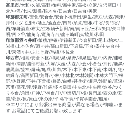
富里市
/大和/久能/高野/御料/新中沢/高松/立沢/立沢新田/十
倉/中沢/七栄/新橋/根木名/日吉倉/日吉台/美沢
印旛郡栄町
/安食/安食台/安食卜杭新田/麻生/請方/大森/興津/
押付/北/北辺田/酒直/酒直台/四筒/須賀/曽根/中谷/長門谷/
西/布鎌酒直/布太/生板鍋子新田/南/南ヶ丘/三和/矢口/矢口神
明/四ツ谷/龍角寺/竜角寺台/龍ヶ崎町歩/脇川/和田
印旛郡酒々井町
/飯積/伊篠/伊篠新田/今倉新田/尾上/柏木/上
岩橋/上本佐倉/酒々井/篠山新田/下岩橋/下台/墨/中央台/中
川/東酒々井/ふじき野/馬橋/本佐倉
印西市
/相島/安食卜杭/和泉/泉/泉野/和泉屋/岩戸/内野/浦幡
新田/浦部/浦部村新/大塚/大廻/大森/小倉/小倉台/押付/鹿黒/
鹿黒南/笠神/鎌苅/亀成/川向/木下/木下東/木下南/木刈/行徳/
結縁寺/高西新田/荒野/小林/小林北/木林浅間/木林大門下/桜
野/佐野屋/下井/下曽根/将監/白幡/甚兵衛/瀬戸/浅間前/草深/
宗甫/高花/滝/滝野/竹袋/多々羅田/中央北/中央南/造谷/つく
りや台/角田/戸神/戸神台/中/中田切/中根/長門屋/西の原/萩
埜/萩原/原/原山/東の原/平岡/平賀/平賀学園台/船尾/
※エリアにより出張出来る商品が異なる場合が御座いま
す.お電話にてご確認お願い致します.