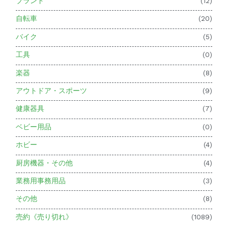
ブランド
(12)
自転車
(20)
バイク
(5)
工具
(0)
楽器
(8)
アウトドア・スポーツ
(9)
健康器具
(7)
ベビー用品
(0)
ホビー
(4)
厨房機器・その他
(4)
業務用事務用品
(3)
その他
(8)
売約《売り切れ》
(1089)