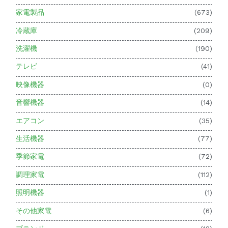
家電製品
(673)
冷蔵庫
(209)
洗濯機
(190)
テレビ
(41)
映像機器
(0)
音響機器
(14)
エアコン
(35)
生活機器
(77)
季節家電
(72)
調理家電
(112)
照明機器
(1)
その他家電
(6)