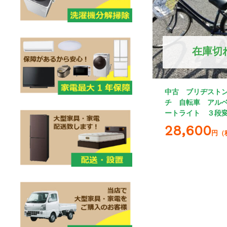
在庫切
中古 ブリヂストン
チ 自転車 アル
ートライト ３段
28,600
円（