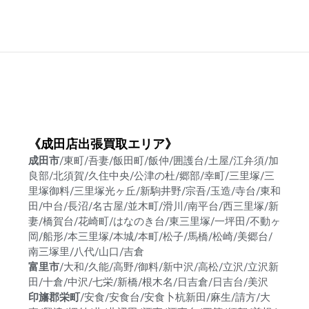
《成田店出張買取エリア》
成田市
/東町/吾妻/飯田町/飯仲/囲護台/土屋/江弁須/加
良部/北須賀/久住中央/公津の杜/郷部/幸町/三里塚/三
里塚御料/三里塚光ヶ丘/新駒井野/宗吾/玉造/寺台/東和
田/中台/長沼/名古屋/並木町/滑川/南平台/西三里塚/新
妻/橋賀台/花崎町/はなのき台/東三里塚/一坪田/不動ヶ
岡/船形/本三里塚/本城/本町/松子/馬橋/松崎/美郷台/
南三塚里/八代/山口/吉倉
富里市
/大和/久能/高野/御料/新中沢/高松/立沢/立沢新
田/十倉/中沢/七栄/新橋/根木名/日吉倉/日吉台/美沢
印旛郡栄町
/安食/安食台/安食卜杭新田/麻生/請方/大