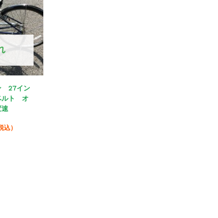
れ
 27イン
ベルト オ
変速
税込）