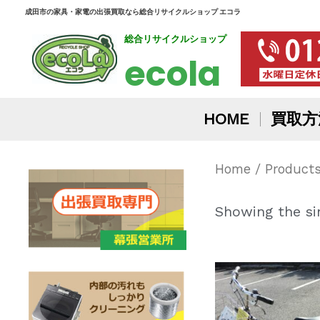
内
成田市の家具・家電の出張買取なら総合リサイクルショップ エコラ
総合リサイクルショップ
容
ecola
を
ス
HOME
買取方
キ
ッ
Home
/ Produc
プ
Showing the sin