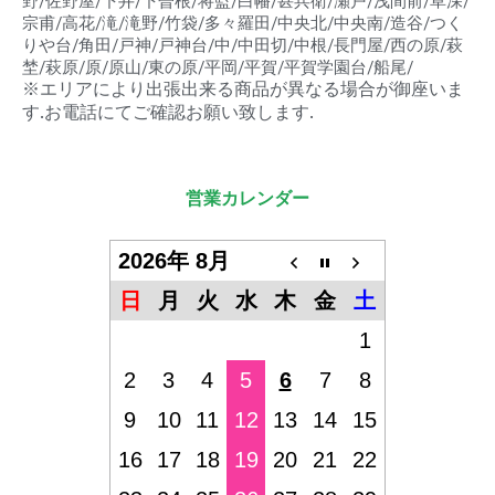
野/佐野屋/下井/下曽根/将監/白幡/甚兵衛/瀬戸/浅間前/草深/
宗甫/高花/滝/滝野/竹袋/多々羅田/中央北/中央南/造谷/つく
りや台/角田/戸神/戸神台/中/中田切/中根/長門屋/西の原/萩
埜/萩原/原/原山/東の原/平岡/平賀/平賀学園台/船尾/
※エリアにより出張出来る商品が異なる場合が御座いま
す.お電話にてご確認お願い致します.
営業カレンダー
2026年 8月
日
月
火
水
木
金
土
1
2
3
4
5
6
7
8
9
10
11
12
13
14
15
16
17
18
19
20
21
22