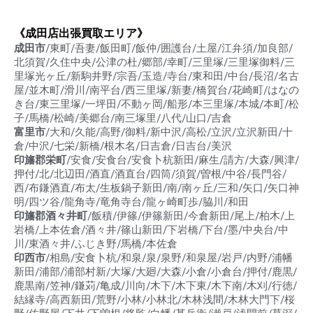
《成田店出張買取エリア》
成田市
/東町/吾妻/飯田町/飯仲/囲護台/土屋/江弁須/加良部/
北須賀/久住中央/公津の杜/郷部/幸町/三里塚/三里塚御料/三
里塚光ヶ丘/新駒井野/宗吾/玉造/寺台/東和田/中台/長沼/名古
屋/並木町/滑川/南平台/西三里塚/新妻/橋賀台/花崎町/はなの
き台/東三里塚/一坪田/不動ヶ岡/船形/本三里塚/本城/本町/松
子/馬橋/松崎/美郷台/南三塚里/八代/山口/吉倉
富里市
/大和/久能/高野/御料/新中沢/高松/立沢/立沢新田/十
倉/中沢/七栄/新橋/根木名/日吉倉/日吉台/美沢
印旛郡栄町
/安食/安食台/安食卜杭新田/麻生/請方/大森/興津/
押付/北/北辺田/酒直/酒直台/四筒/須賀/曽根/中谷/長門谷/
西/布鎌酒直/布太/生板鍋子新田/南/南ヶ丘/三和/矢口/矢口神
明/四ツ谷/龍角寺/竜角寺台/龍ヶ崎町歩/脇川/和田
印旛郡酒々井町
/飯積/伊篠/伊篠新田/今倉新田/尾上/柏木/上
岩橋/上本佐倉/酒々井/篠山新田/下岩橋/下台/墨/中央台/中
川/東酒々井/ふじき野/馬橋/本佐倉
印西市
/相島/安食卜杭/和泉/泉/泉野/和泉屋/岩戸/内野/浦幡
新田/浦部/浦部村新/大塚/大廻/大森/小倉/小倉台/押付/鹿黒/
鹿黒南/笠神/鎌苅/亀成/川向/木下/木下東/木下南/木刈/行徳/
結縁寺/高西新田/荒野/小林/小林北/木林浅間/木林大門下/桜