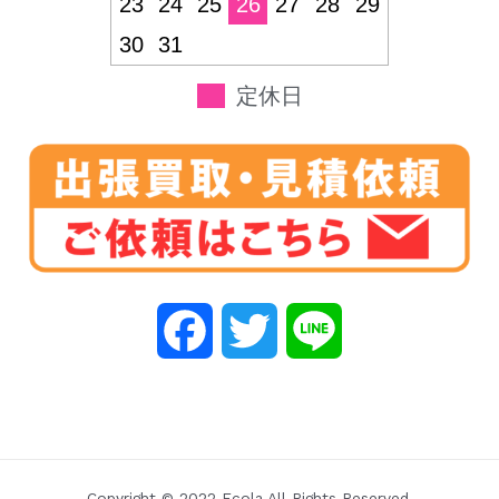
23
24
25
26
27
28
29
30
31
定休日
F
T
L
a
w
i
c
i
n
e
t
e
Copyright © 2022 Ecola All Rights Reserved.