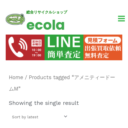
内
MA
総合リサイクルショップ
ecola
容
M
を
ス
キ
ッ
プ
Home
/ Products tagged “アメニティードー
ムM”
Showing the single result