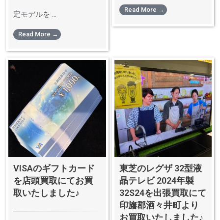
Read More →
定モデルを ...
Read More →
VISAのギフトカード
東芝のレグザ 32型液
を店頭買取にてお買
晶テレビ 2024年製
取いたしました♪
32S24を出張買取にて
印旛郡酒々井町より
お買取いたしました♪