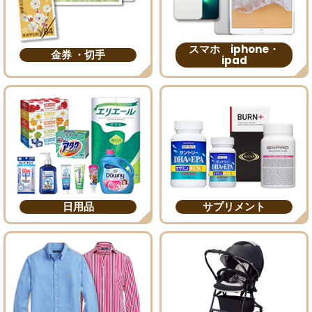
スマホ iphone・
金券 ・切手
ipad
日用品
サプリメント