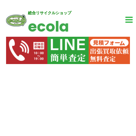
内
MA
総合リサイクルショップ
ecola
容
M
を
ス
キ
ッ
プ