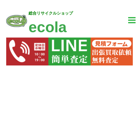
内
MA
総合リサイクルショップ
容
ecola
M
を
ス
キ
ッ
プ