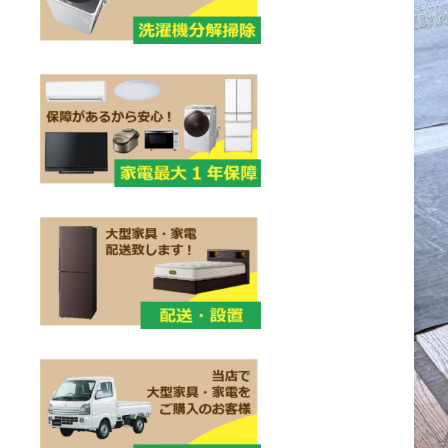
シ
ョ
ン