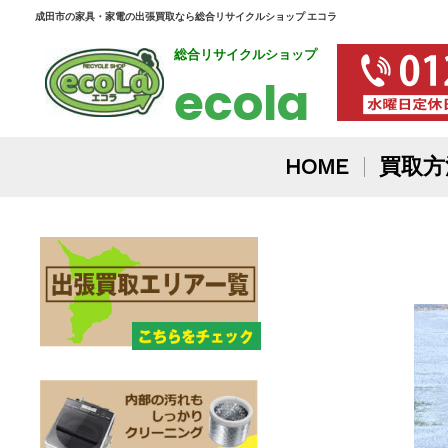
内
成田市の家具・家電の出張買取なら総合リサイクルショップ エコラ
総合リサイクルショップ
容
ecola
を
ス
HOME
買取方
キ
投
ッ
稿
プ
ナ
ビ
ゲ
ー