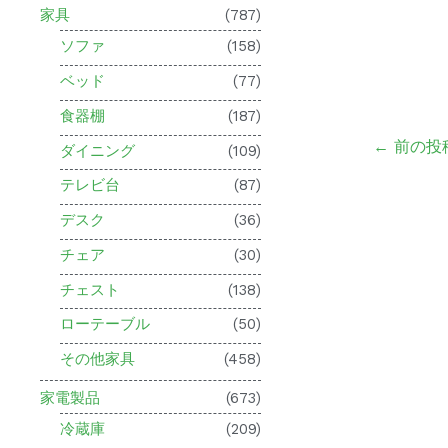
家具
(787)
ソファ
(158)
ベッド
(77)
食器棚
(187)
←
前の投
ダイニング
(109)
テレビ台
(87)
デスク
(36)
チェア
(30)
チェスト
(138)
ローテーブル
(50)
その他家具
(458)
家電製品
(673)
冷蔵庫
(209)