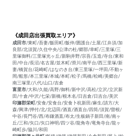
《成田店出張買取エリア》
成田市
/東町/吾妻/飯田町/飯仲/囲護台/土屋/江弁須/加
良部/北須賀/久住中央/公津の杜/郷部/幸町/三里塚/三
里塚御料/三里塚光ヶ丘/新駒井野/宗吾/玉造/寺台/東和
田/中台/長沼/名古屋/並木町/滑川/南平台/西三里塚/新
妻/橋賀台/花崎町/はなのき台/東三里塚/一坪田/不動ヶ
岡/船形/本三里塚/本城/本町/松子/馬橋/松崎/美郷台/
南三塚里/八代/山口/吉倉
富里市
/大和/久能/高野/御料/新中沢/高松/立沢/立沢新
田/十倉/中沢/七栄/新橋/根木名/日吉倉/日吉台/美沢
印旛郡栄町
/安食/安食台/安食卜杭新田/麻生/請方/大
森/興津/押付/北/北辺田/酒直/酒直台/四筒/須賀/曽根/
中谷/長門谷/西/布鎌酒直/布太/生板鍋子新田/南/南ヶ
丘/三和/矢口/矢口神明/四ツ谷/龍角寺/竜角寺台/龍ヶ
崎町歩/脇川/和田