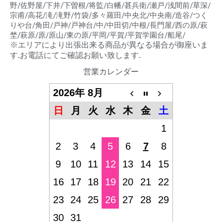
野/佐野屋/下井/下曽根/将監/白幡/甚兵衛/瀬戸/浅間前/草深/
宗甫/高花/滝/滝野/竹袋/多々羅田/中央北/中央南/造谷/つく
りや台/角田/戸神/戸神台/中/中田切/中根/長門屋/西の原/萩
埜/萩原/原/原山/東の原/平岡/平賀/平賀学園台/船尾/
※エリアにより出張出来る商品が異なる場合が御座いま
す.お電話にてご確認お願い致します.
営業カレンダー
2026年 8月
日
月
火
水
木
金
土
1
2
3
4
5
6
7
8
9
10
11
12
13
14
15
16
17
18
19
20
21
22
23
24
25
26
27
28
29
30
31