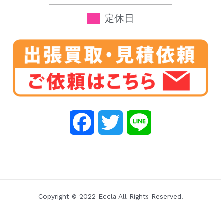
定休日
F
T
L
a
w
i
c
i
n
e
t
e
Copyright © 2022 Ecola All Rights Reserved.
b
t