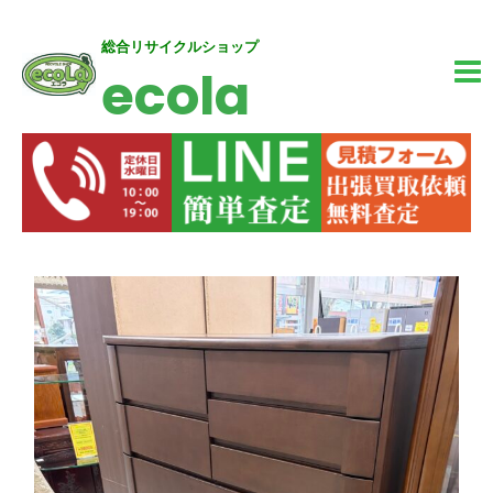
内
MA
総合リサイクルショップ
ecola
容
M
を
ス
キ
ッ
投
プ
稿
ナ
ビ
ゲ
ー