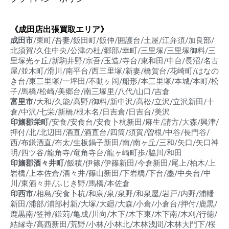
《成田店出張買取エリア》
成田市
/東町/吾妻/飯田町/飯仲/囲護台/土屋/江弁須/加良部/
北須賀/久住中央/公津の杜/郷部/幸町/三里塚/三里塚御料/三
里塚光ヶ丘/新駒井野/宗吾/玉造/寺台/東和田/中台/長沼/名古
屋/並木町/滑川/南平台/西三里塚/新妻/橋賀台/花崎町/はなの
き台/東三里塚/一坪田/不動ヶ岡/船形/本三里塚/本城/本町/松
子/馬橋/松崎/美郷台/南三塚里/八代/山口/吉倉
富里市
/大和/久能/高野/御料/新中沢/高松/立沢/立沢新田/十
倉/中沢/七栄/新橋/根木名/日吉倉/日吉台/美沢
印旛郡栄町
/安食/安食台/安食卜杭新田/麻生/請方/大森/興津/
押付/北/北辺田/酒直/酒直台/四筒/須賀/曽根/中谷/長門谷/
西/布鎌酒直/布太/生板鍋子新田/南/南ヶ丘/三和/矢口/矢口神
明/四ツ谷/龍角寺/竜角寺台/龍ヶ崎町歩/脇川/和田
印旛郡酒々井町
/飯積/伊篠/伊篠新田/今倉新田/尾上/柏木/上
岩橋/上本佐倉/酒々井/篠山新田/下岩橋/下台/墨/中央台/中
川/東酒々井/ふじき野/馬橋/本佐倉
印西市
/相島/安食卜杭/和泉/泉/泉野/和泉屋/岩戸/内野/浦幡
新田/浦部/浦部村新/大塚/大廻/大森/小倉/小倉台/押付/鹿黒/
鹿黒南/笠神/鎌苅/亀成/川向/木下/木下東/木下南/木刈/行徳/
結縁寺/高西新田/荒野/小林/小林北/木林浅間/木林大門下/桜