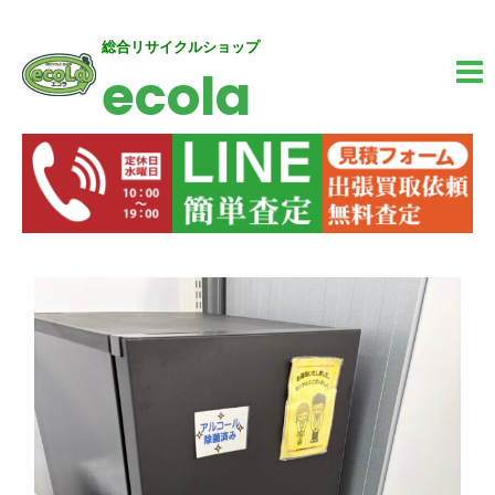
内
MA
総合リサイクルショップ
ecola
容
M
を
ス
キ
ッ
投
プ
稿
ナ
ビ
ゲ
ー