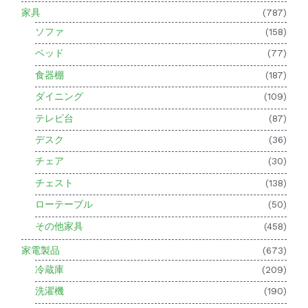
家具
(787)
ソファ
(158)
ベッド
(77)
食器棚
(187)
ダイニング
(109)
テレビ台
(87)
デスク
(36)
チェア
(30)
チェスト
(138)
ローテーブル
(50)
その他家具
(458)
家電製品
(673)
冷蔵庫
(209)
洗濯機
(190)