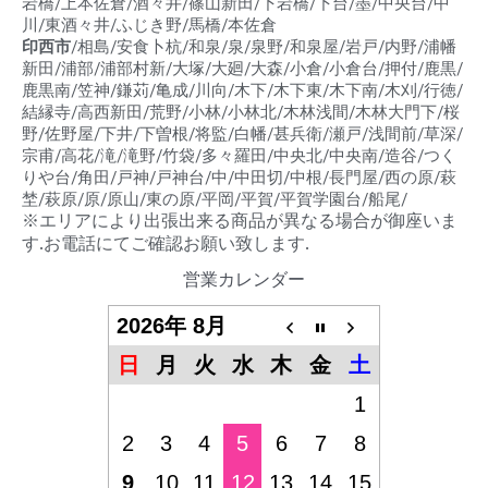
岩橋/上本佐倉/酒々井/篠山新田/下岩橋/下台/墨/中央台/中
川/東酒々井/ふじき野/馬橋/本佐倉
印西市
/相島/安食卜杭/和泉/泉/泉野/和泉屋/岩戸/内野/浦幡
新田/浦部/浦部村新/大塚/大廻/大森/小倉/小倉台/押付/鹿黒/
鹿黒南/笠神/鎌苅/亀成/川向/木下/木下東/木下南/木刈/行徳/
結縁寺/高西新田/荒野/小林/小林北/木林浅間/木林大門下/桜
野/佐野屋/下井/下曽根/将監/白幡/甚兵衛/瀬戸/浅間前/草深/
宗甫/高花/滝/滝野/竹袋/多々羅田/中央北/中央南/造谷/つく
りや台/角田/戸神/戸神台/中/中田切/中根/長門屋/西の原/萩
埜/萩原/原/原山/東の原/平岡/平賀/平賀学園台/船尾/
※エリアにより出張出来る商品が異なる場合が御座いま
す.お電話にてご確認お願い致します.
営業カレンダー
2026年 8月
日
月
火
水
木
金
土
1
2
3
4
5
6
7
8
9
10
11
12
13
14
15