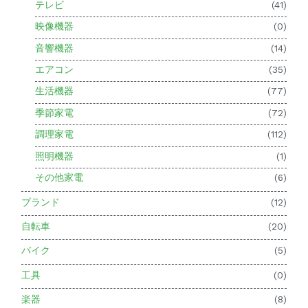
テレビ
(41)
映像機器
(0)
音響機器
(14)
エアコン
(35)
生活機器
(77)
季節家電
(72)
調理家電
(112)
照明機器
(1)
その他家電
(6)
ブランド
(12)
自転車
(20)
バイク
(5)
工具
(0)
楽器
(8)