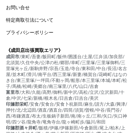
お問い合せ
特定商取引法について
プライバシーポリシー
《成田店出張買取エリア》
成田市
/東町/吾妻/飯田町/飯仲/囲護台/土屋/江弁須/加良部/
北須賀/久住中央/公津の杜/郷部/幸町/三里塚/三里塚御料/三
里塚光ヶ丘/新駒井野/宗吾/玉造/寺台/東和田/中台/長沼/名古
屋/並木町/滑川/南平台/西三里塚/新妻/橋賀台/花崎町/はなの
き台/東三里塚/一坪田/不動ヶ岡/船形/本三里塚/本城/本町/松
子/馬橋/松崎/美郷台/南三塚里/八代/山口/吉倉
富里市
/大和/久能/高野/御料/新中沢/高松/立沢/立沢新田/十
倉/中沢/七栄/新橋/根木名/日吉倉/日吉台/美沢
印旛郡栄町
/安食/安食台/安食卜杭新田/麻生/請方/大森/興津/
押付/北/北辺田/酒直/酒直台/四筒/須賀/曽根/中谷/長門谷/
西/布鎌酒直/布太/生板鍋子新田/南/南ヶ丘/三和/矢口/矢口神
明/四ツ谷/龍角寺/竜角寺台/龍ヶ崎町歩/脇川/和田
印旛郡酒々井町
/飯積/伊篠/伊篠新田/今倉新田/尾上/柏木/上