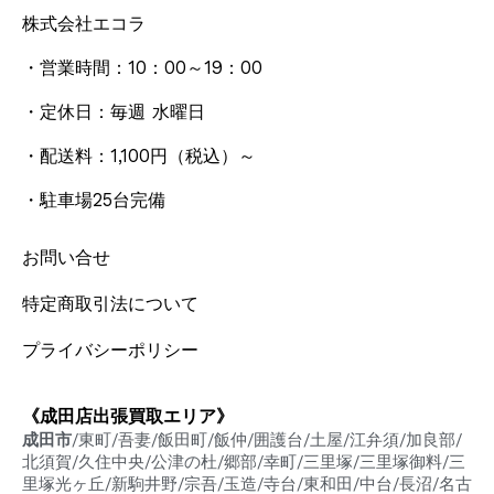
株式会社エコラ
・営業時間：10：00～19：00
・定休日：毎週 水曜日
・配送料：1,100円
（税込）
～
・駐車場25台完備
お問い合せ
特定商取引法について
プライバシーポリシー
《成田店出張買取エリア》
成田市
/東町/吾妻/飯田町/飯仲/囲護台/土屋/江弁須/加良部/
北須賀/久住中央/公津の杜/郷部/幸町/三里塚/三里塚御料/三
里塚光ヶ丘/新駒井野/宗吾/玉造/寺台/東和田/中台/長沼/名古