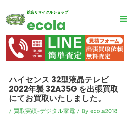
内
MA
総合リサイクルショップ
ecola
容
M
を
ス
キ
ッ
投
ハイセンス 32型液晶テレビ
プ
稿
2022年製 32A35G を出張買取
ナ
にてお買取いたしました。
ビ
/
買取実績-デジタル家電
/ By
ecola2018
ゲ
ー