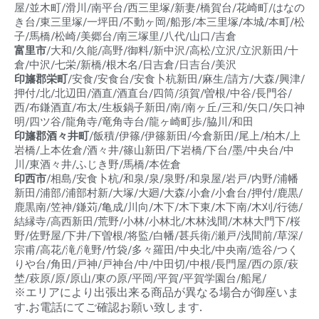
屋/並木町/滑川/南平台/西三里塚/新妻/橋賀台/花崎町/はなの
き台/東三里塚/一坪田/不動ヶ岡/船形/本三里塚/本城/本町/松
子/馬橋/松崎/美郷台/南三塚里/八代/山口/吉倉
富里市
/大和/久能/高野/御料/新中沢/高松/立沢/立沢新田/十
倉/中沢/七栄/新橋/根木名/日吉倉/日吉台/美沢
印旛郡栄町
/安食/安食台/安食卜杭新田/麻生/請方/大森/興津/
押付/北/北辺田/酒直/酒直台/四筒/須賀/曽根/中谷/長門谷/
西/布鎌酒直/布太/生板鍋子新田/南/南ヶ丘/三和/矢口/矢口神
明/四ツ谷/龍角寺/竜角寺台/龍ヶ崎町歩/脇川/和田
印旛郡酒々井町
/飯積/伊篠/伊篠新田/今倉新田/尾上/柏木/上
岩橋/上本佐倉/酒々井/篠山新田/下岩橋/下台/墨/中央台/中
川/東酒々井/ふじき野/馬橋/本佐倉
印西市
/相島/安食卜杭/和泉/泉/泉野/和泉屋/岩戸/内野/浦幡
新田/浦部/浦部村新/大塚/大廻/大森/小倉/小倉台/押付/鹿黒/
鹿黒南/笠神/鎌苅/亀成/川向/木下/木下東/木下南/木刈/行徳/
結縁寺/高西新田/荒野/小林/小林北/木林浅間/木林大門下/桜
野/佐野屋/下井/下曽根/将監/白幡/甚兵衛/瀬戸/浅間前/草深/
宗甫/高花/滝/滝野/竹袋/多々羅田/中央北/中央南/造谷/つく
りや台/角田/戸神/戸神台/中/中田切/中根/長門屋/西の原/萩
埜/萩原/原/原山/東の原/平岡/平賀/平賀学園台/船尾/
※エリアにより出張出来る商品が異なる場合が御座いま
す.お電話にてご確認お願い致します.