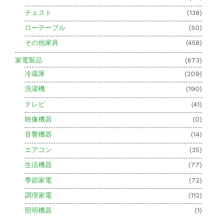
チェスト
(138)
ローテーブル
(50)
その他家具
(458)
家電製品
(673)
冷蔵庫
(209)
洗濯機
(190)
テレビ
(41)
映像機器
(0)
音響機器
(14)
エアコン
(35)
生活機器
(77)
季節家電
(72)
調理家電
(112)
照明機器
(1)