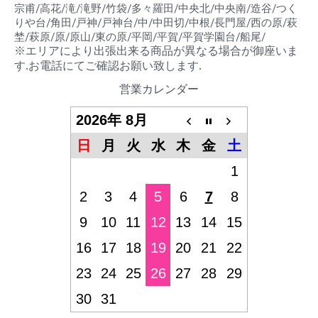
宗甫/高花/滝/滝野/竹袋/多々羅田/中央北/中央南/造谷/つく
りや台/角田/戸神/戸神台/中/中田切/中根/長門屋/西の原/萩
埜/萩原/原/原山/東の原/平岡/平賀/平賀学園台/船尾/
※エリアにより出張出来る商品が異なる場合が御座いま
す.お電話にてご確認お願い致します.
営業カレンダー
2026年 8月
日
月
火
水
木
金
土
1
2
3
4
5
6
7
8
9
10
11
12
13
14
15
16
17
18
19
20
21
22
23
24
25
26
27
28
29
30
31