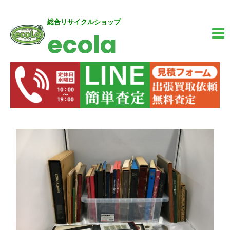
内
MA
総合リサイクルショップ
ecola
容
M
を
ス
キ
ッ
投
プ
稿
ナ
ビ
ゲ
ー