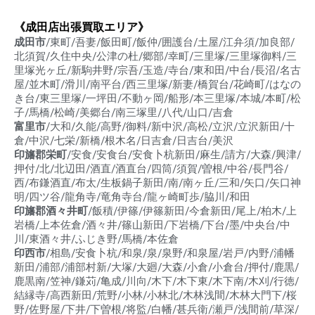
《成田店出張買取エリア》
成田市
/東町/吾妻/飯田町/飯仲/囲護台/土屋/江弁須/加良部/
北須賀/久住中央/公津の杜/郷部/幸町/三里塚/三里塚御料/三
里塚光ヶ丘/新駒井野/宗吾/玉造/寺台/東和田/中台/長沼/名古
屋/並木町/滑川/南平台/西三里塚/新妻/橋賀台/花崎町/はなの
き台/東三里塚/一坪田/不動ヶ岡/船形/本三里塚/本城/本町/松
子/馬橋/松崎/美郷台/南三塚里/八代/山口/吉倉
富里市
/大和/久能/高野/御料/新中沢/高松/立沢/立沢新田/十
倉/中沢/七栄/新橋/根木名/日吉倉/日吉台/美沢
印旛郡栄町
/安食/安食台/安食卜杭新田/麻生/請方/大森/興津/
押付/北/北辺田/酒直/酒直台/四筒/須賀/曽根/中谷/長門谷/
西/布鎌酒直/布太/生板鍋子新田/南/南ヶ丘/三和/矢口/矢口神
明/四ツ谷/龍角寺/竜角寺台/龍ヶ崎町歩/脇川/和田
印旛郡酒々井町
/飯積/伊篠/伊篠新田/今倉新田/尾上/柏木/上
岩橋/上本佐倉/酒々井/篠山新田/下岩橋/下台/墨/中央台/中
川/東酒々井/ふじき野/馬橋/本佐倉
印西市
/相島/安食卜杭/和泉/泉/泉野/和泉屋/岩戸/内野/浦幡
新田/浦部/浦部村新/大塚/大廻/大森/小倉/小倉台/押付/鹿黒/
鹿黒南/笠神/鎌苅/亀成/川向/木下/木下東/木下南/木刈/行徳/
結縁寺/高西新田/荒野/小林/小林北/木林浅間/木林大門下/桜
野/佐野屋/下井/下曽根/将監/白幡/甚兵衛/瀬戸/浅間前/草深/