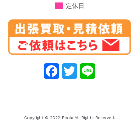
定休日
F
T
L
a
w
i
c
i
n
e
t
e
Copyright © 2022 Ecola All Rights Reserved.
b
t