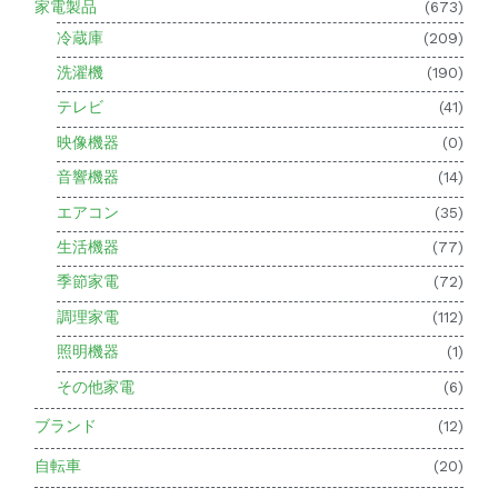
家電製品
(673)
冷蔵庫
(209)
洗濯機
(190)
テレビ
(41)
映像機器
(0)
音響機器
(14)
エアコン
(35)
生活機器
(77)
季節家電
(72)
調理家電
(112)
照明機器
(1)
その他家電
(6)
ブランド
(12)
自転車
(20)