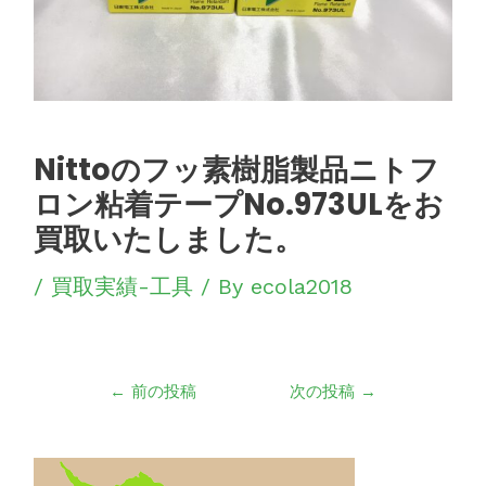
シ
ョ
ン
Nittoのフッ素樹脂製品ニトフ
ロン粘着テープNo.973ULをお
買取いたしました。
/
買取実績-工具
/ By
ecola2018
←
前の投稿
次の投稿
→