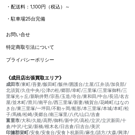
・配送料：1,100円
（税込）
～
・駐車場25台完備
お問い合せ
特定商取引法について
プライバシーポリシー
《成田店出張買取エリア》
成田市
/東町/吾妻/飯田町/飯仲/囲護台/土屋/江弁須/加良部/
北須賀/久住中央/公津の杜/郷部/幸町/三里塚/三里塚御料/三
里塚光ヶ丘/新駒井野/宗吾/玉造/寺台/東和田/中台/長沼/名古
屋/並木町/滑川/南平台/西三里塚/新妻/橋賀台/花崎町/はなの
き台/東三里塚/一坪田/不動ヶ岡/船形/本三里塚/本城/本町/松
子/馬橋/松崎/美郷台/南三塚里/八代/山口/吉倉
富里市
/大和/久能/高野/御料/新中沢/高松/立沢/立沢新田/十
倉/中沢/七栄/新橋/根木名/日吉倉/日吉台/美沢
印旛郡栄町
/安食/安食台/安食卜杭新田/麻生/請方/大森/興津/