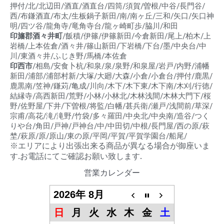
押付/北/北辺田/酒直/酒直台/四筒/須賀/曽根/中谷/長門谷/
西/布鎌酒直/布太/生板鍋子新田/南/南ヶ丘/三和/矢口/矢口神
明/四ツ谷/龍角寺/竜角寺台/龍ヶ崎町歩/脇川/和田
印旛郡酒々井町
/飯積/伊篠/伊篠新田/今倉新田/尾上/柏木/上
岩橋/上本佐倉/酒々井/篠山新田/下岩橋/下台/墨/中央台/中
川/東酒々井/ふじき野/馬橋/本佐倉
印西市
/相島/安食卜杭/和泉/泉/泉野/和泉屋/岩戸/内野/浦幡
新田/浦部/浦部村新/大塚/大廻/大森/小倉/小倉台/押付/鹿黒/
鹿黒南/笠神/鎌苅/亀成/川向/木下/木下東/木下南/木刈/行徳/
結縁寺/高西新田/荒野/小林/小林北/木林浅間/木林大門下/桜
野/佐野屋/下井/下曽根/将監/白幡/甚兵衛/瀬戸/浅間前/草深/
宗甫/高花/滝/滝野/竹袋/多々羅田/中央北/中央南/造谷/つく
りや台/角田/戸神/戸神台/中/中田切/中根/長門屋/西の原/萩
埜/萩原/原/原山/東の原/平岡/平賀/平賀学園台/船尾/
※エリアにより出張出来る商品が異なる場合が御座いま
す.お電話にてご確認お願い致します.
営業カレンダー
2026年 8月
日
月
火
水
木
金
土