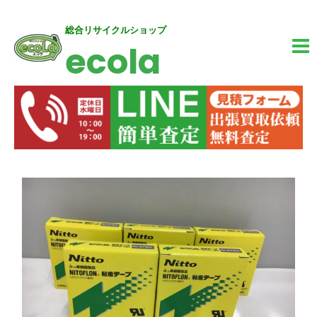
内
MA
総合リサイクルショップ
ecola
容
M
を
ス
キ
ッ
投
プ
稿
ナ
ビ
ゲ
ー