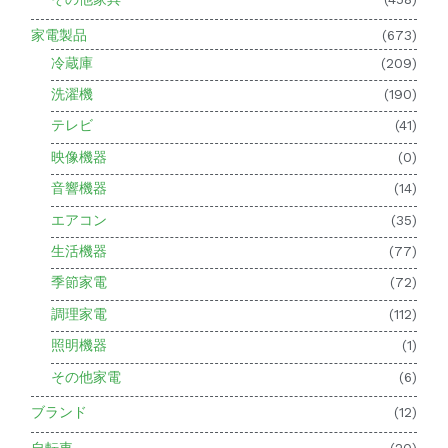
家電製品
(673)
冷蔵庫
(209)
洗濯機
(190)
テレビ
(41)
映像機器
(0)
音響機器
(14)
エアコン
(35)
生活機器
(77)
季節家電
(72)
調理家電
(112)
照明機器
(1)
その他家電
(6)
ブランド
(12)
自転車
(20)