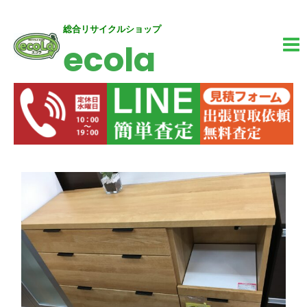
内
MA
総合リサイクルショップ
ecola
容
M
を
ス
キ
ッ
投
プ
稿
ナ
ビ
ゲ
ー