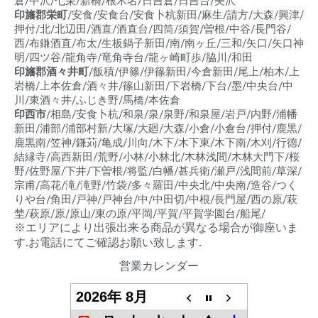
倉/中沢/七栄/新橋/根木名/日吉倉/日吉台/美沢
印旛郡栄町
/安食/安食台/安食卜杭新田/麻生/請方/大森/興津/
押付/北/北辺田/酒直/酒直台/四筒/須賀/曽根/中谷/長門谷/
西/布鎌酒直/布太/生板鍋子新田/南/南ヶ丘/三和/矢口/矢口神
明/四ツ谷/龍角寺/竜角寺台/龍ヶ崎町歩/脇川/和田
印旛郡酒々井町
/飯積/伊篠/伊篠新田/今倉新田/尾上/柏木/上
岩橋/上本佐倉/酒々井/篠山新田/下岩橋/下台/墨/中央台/中
川/東酒々井/ふじき野/馬橋/本佐倉
印西市
/相島/安食卜杭/和泉/泉/泉野/和泉屋/岩戸/内野/浦幡
新田/浦部/浦部村新/大塚/大廻/大森/小倉/小倉台/押付/鹿黒/
鹿黒南/笠神/鎌苅/亀成/川向/木下/木下東/木下南/木刈/行徳/
結縁寺/高西新田/荒野/小林/小林北/木林浅間/木林大門下/桜
野/佐野屋/下井/下曽根/将監/白幡/甚兵衛/瀬戸/浅間前/草深/
宗甫/高花/滝/滝野/竹袋/多々羅田/中央北/中央南/造谷/つく
りや台/角田/戸神/戸神台/中/中田切/中根/長門屋/西の原/萩
埜/萩原/原/原山/東の原/平岡/平賀/平賀学園台/船尾/
※エリアにより出張出来る商品が異なる場合が御座いま
す.お電話にてご確認お願い致します.
営業カレンダー
2026年 8月