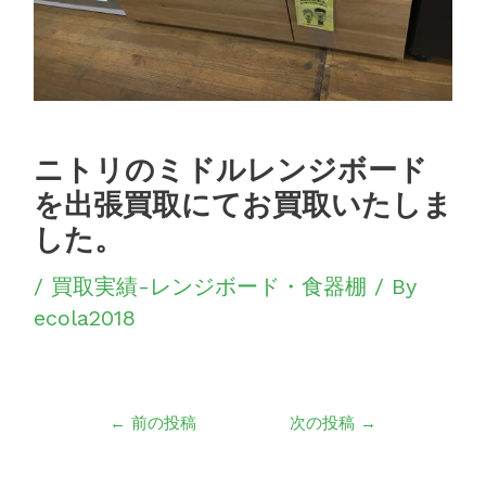
シ
ョ
ン
ニトリのミドルレンジボード
を出張買取にてお買取いたしま
した。
/
買取実績-レンジボード・食器棚
/ By
ecola2018
←
前の投稿
次の投稿
→