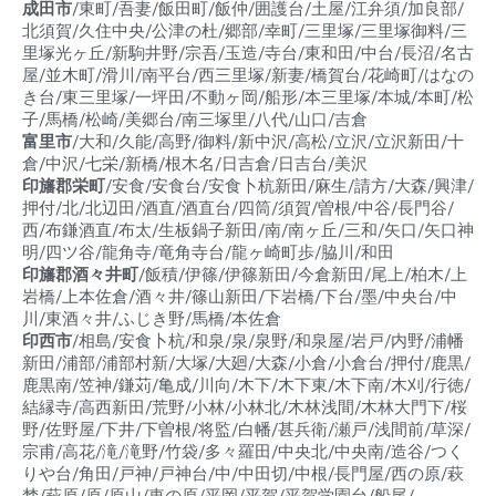
成田市
/東町/吾妻/飯田町/飯仲/囲護台/土屋/江弁須/加良部/
北須賀/久住中央/公津の杜/郷部/幸町/三里塚/三里塚御料/三
里塚光ヶ丘/新駒井野/宗吾/玉造/寺台/東和田/中台/長沼/名古
屋/並木町/滑川/南平台/西三里塚/新妻/橋賀台/花崎町/はなの
き台/東三里塚/一坪田/不動ヶ岡/船形/本三里塚/本城/本町/松
子/馬橋/松崎/美郷台/南三塚里/八代/山口/吉倉
富里市
/大和/久能/高野/御料/新中沢/高松/立沢/立沢新田/十
倉/中沢/七栄/新橋/根木名/日吉倉/日吉台/美沢
印旛郡栄町
/安食/安食台/安食卜杭新田/麻生/請方/大森/興津/
押付/北/北辺田/酒直/酒直台/四筒/須賀/曽根/中谷/長門谷/
西/布鎌酒直/布太/生板鍋子新田/南/南ヶ丘/三和/矢口/矢口神
明/四ツ谷/龍角寺/竜角寺台/龍ヶ崎町歩/脇川/和田
印旛郡酒々井町
/飯積/伊篠/伊篠新田/今倉新田/尾上/柏木/上
岩橋/上本佐倉/酒々井/篠山新田/下岩橋/下台/墨/中央台/中
川/東酒々井/ふじき野/馬橋/本佐倉
印西市
/相島/安食卜杭/和泉/泉/泉野/和泉屋/岩戸/内野/浦幡
新田/浦部/浦部村新/大塚/大廻/大森/小倉/小倉台/押付/鹿黒/
鹿黒南/笠神/鎌苅/亀成/川向/木下/木下東/木下南/木刈/行徳/
結縁寺/高西新田/荒野/小林/小林北/木林浅間/木林大門下/桜
野/佐野屋/下井/下曽根/将監/白幡/甚兵衛/瀬戸/浅間前/草深/
宗甫/高花/滝/滝野/竹袋/多々羅田/中央北/中央南/造谷/つく
りや台/角田/戸神/戸神台/中/中田切/中根/長門屋/西の原/萩
埜/萩原/原/原山/東の原/平岡/平賀/平賀学園台/船尾/