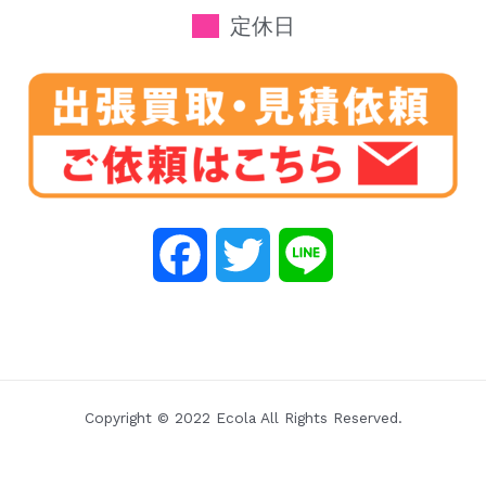
定休日
F
T
L
a
w
i
c
i
n
e
t
e
Copyright © 2022 Ecola All Rights Reserved.
b
t