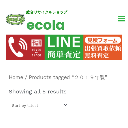
内
MA
総合リサイクルショップ
ecola
容
M
を
ス
キ
ッ
プ
Home
/ Products tagged “２０１９年製”
Showing all 5 results