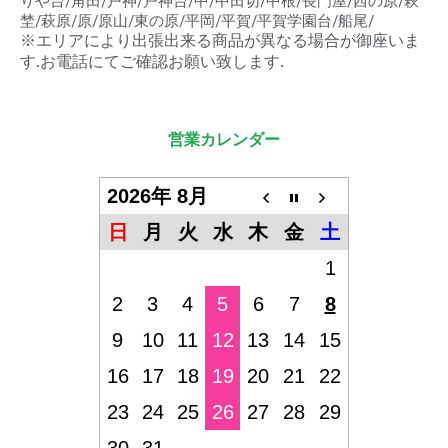
りや台/角田/戸神/戸神台/中/中田切/中根/長門屋/西の原/萩
埜/萩原/原/原山/東の原/平岡/平賀/平賀学園台/船尾/
※エリアにより出張出来る商品が異なる場合が御座いま
す.お電話にてご確認お願い致します.
営業カレンダー
2026年 8月
日
月
火
水
木
金
土
1
2
3
4
5
6
7
8
9
10
11
12
13
14
15
16
17
18
19
20
21
22
23
24
25
26
27
28
29