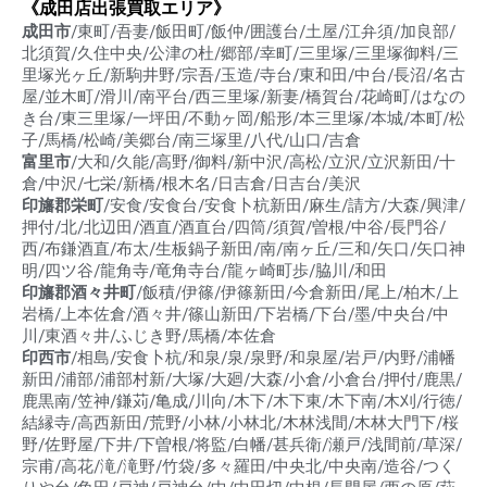
《成田店出張買取エリア》
成田市
/東町/吾妻/飯田町/飯仲/囲護台/土屋/江弁須/加良部/
北須賀/久住中央/公津の杜/郷部/幸町/三里塚/三里塚御料/三
里塚光ヶ丘/新駒井野/宗吾/玉造/寺台/東和田/中台/長沼/名古
屋/並木町/滑川/南平台/西三里塚/新妻/橋賀台/花崎町/はなの
き台/東三里塚/一坪田/不動ヶ岡/船形/本三里塚/本城/本町/松
子/馬橋/松崎/美郷台/南三塚里/八代/山口/吉倉
富里市
/大和/久能/高野/御料/新中沢/高松/立沢/立沢新田/十
倉/中沢/七栄/新橋/根木名/日吉倉/日吉台/美沢
印旛郡栄町
/安食/安食台/安食卜杭新田/麻生/請方/大森/興津/
押付/北/北辺田/酒直/酒直台/四筒/須賀/曽根/中谷/長門谷/
西/布鎌酒直/布太/生板鍋子新田/南/南ヶ丘/三和/矢口/矢口神
明/四ツ谷/龍角寺/竜角寺台/龍ヶ崎町歩/脇川/和田
印旛郡酒々井町
/飯積/伊篠/伊篠新田/今倉新田/尾上/柏木/上
岩橋/上本佐倉/酒々井/篠山新田/下岩橋/下台/墨/中央台/中
川/東酒々井/ふじき野/馬橋/本佐倉
印西市
/相島/安食卜杭/和泉/泉/泉野/和泉屋/岩戸/内野/浦幡
新田/浦部/浦部村新/大塚/大廻/大森/小倉/小倉台/押付/鹿黒/
鹿黒南/笠神/鎌苅/亀成/川向/木下/木下東/木下南/木刈/行徳/
結縁寺/高西新田/荒野/小林/小林北/木林浅間/木林大門下/桜
野/佐野屋/下井/下曽根/将監/白幡/甚兵衛/瀬戸/浅間前/草深/
宗甫/高花/滝/滝野/竹袋/多々羅田/中央北/中央南/造谷/つく