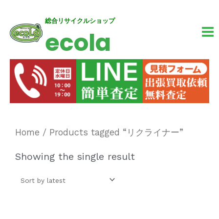
内
MA
総合リサイクルショップ
ecola
容
M
を
ス
キ
ッ
プ
Home
/ Products tagged “リクライナー”
Showing the single result