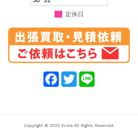
30
31
定休日
F
T
L
a
w
i
c
i
n
e
t
e
Copyright © 2022 Ecola All Rights Reserved.