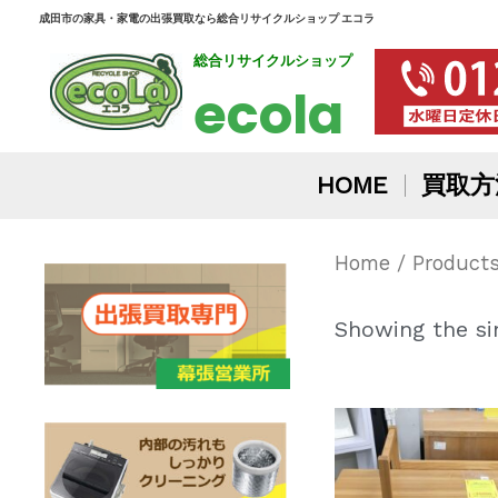
内
成田市の家具・家電の出張買取なら総合リサイクルショップ エコラ
総合リサイクルショップ
容
ecola
を
ス
HOME
買取方
キ
ッ
Home
/ Product
プ
Showing the sin