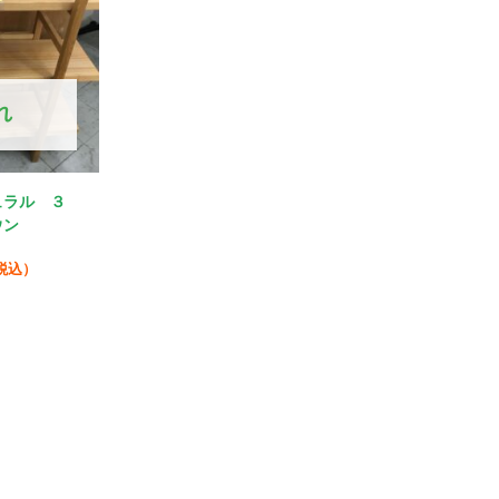
れ
ュラル ３
ウン
税込）