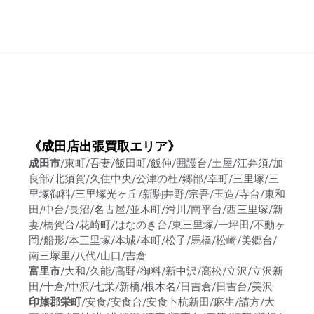
《成田店出張買取エリア》
成田市
/東町/吾妻/飯田町/飯仲/囲護台/土屋/江弁須/加
良部/北須賀/久住中央/公津の杜/郷部/幸町/三里塚/三
里塚御料/三里塚光ヶ丘/新駒井野/宗吾/玉造/寺台/東和
田/中台/長沼/名古屋/並木町/滑川/南平台/西三里塚/新
妻/橋賀台/花崎町/はなのき台/東三里塚/一坪田/不動ヶ
岡/船形/本三里塚/本城/本町/松子/馬橋/松崎/美郷台/
南三塚里/八代/山口/吉倉
富里市
/大和/久能/高野/御料/新中沢/高松/立沢/立沢新
田/十倉/中沢/七栄/新橋/根木名/日吉倉/日吉台/美沢
印旛郡栄町
/安食/安食台/安食卜杭新田/麻生/請方/大