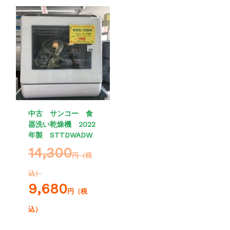
中古 サンコー 食
器洗い乾燥機 2022
年製 STTDWADW
14,300
円（税
込）
9,680
円（税
込）