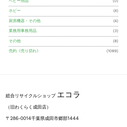
ベビー用品
(0)
ホビー
(4)
厨房機器・その他
(4)
業務用事務用品
(3)
その他
(8)
売約《売り切れ》
(1089)
エコラ
総合リサイクルショップ
（旧わくらく成田店）
〒286-0014千葉県成田市郷部1444