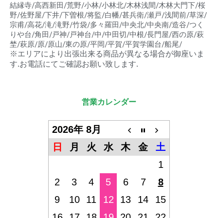
結縁寺/高西新田/荒野/小林/小林北/木林浅間/木林大門下/桜
野/佐野屋/下井/下曽根/将監/白幡/甚兵衛/瀬戸/浅間前/草深/
宗甫/高花/滝/滝野/竹袋/多々羅田/中央北/中央南/造谷/つく
りや台/角田/戸神/戸神台/中/中田切/中根/長門屋/西の原/萩
埜/萩原/原/原山/東の原/平岡/平賀/平賀学園台/船尾/
※エリアにより出張出来る商品が異なる場合が御座いま
す.お電話にてご確認お願い致します.
営業カレンダー
2026年 8月
日
月
火
水
木
金
土
1
2
3
4
5
6
7
8
9
10
11
12
13
14
15
16
17
18
19
20
21
22