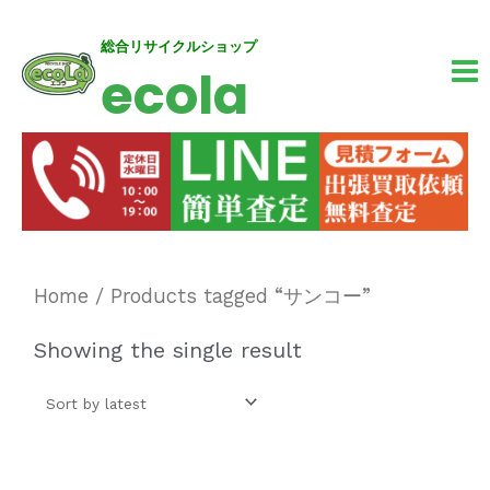
内
MA
総合リサイクルショップ
ecola
容
M
を
ス
キ
ッ
プ
Home
/ Products tagged “サンコー”
Showing the single result