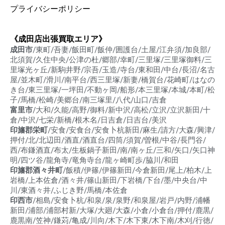
プライバシーポリシー
《成田店出張買取エリア》
成田市
/東町/吾妻/飯田町/飯仲/囲護台/土屋/江弁須/加良部/
北須賀/久住中央/公津の杜/郷部/幸町/三里塚/三里塚御料/三
里塚光ヶ丘/新駒井野/宗吾/玉造/寺台/東和田/中台/長沼/名古
屋/並木町/滑川/南平台/西三里塚/新妻/橋賀台/花崎町/はなの
き台/東三里塚/一坪田/不動ヶ岡/船形/本三里塚/本城/本町/松
子/馬橋/松崎/美郷台/南三塚里/八代/山口/吉倉
富里市
/大和/久能/高野/御料/新中沢/高松/立沢/立沢新田/十
倉/中沢/七栄/新橋/根木名/日吉倉/日吉台/美沢
印旛郡栄町
/安食/安食台/安食卜杭新田/麻生/請方/大森/興津/
押付/北/北辺田/酒直/酒直台/四筒/須賀/曽根/中谷/長門谷/
西/布鎌酒直/布太/生板鍋子新田/南/南ヶ丘/三和/矢口/矢口神
明/四ツ谷/龍角寺/竜角寺台/龍ヶ崎町歩/脇川/和田
印旛郡酒々井町
/飯積/伊篠/伊篠新田/今倉新田/尾上/柏木/上
岩橋/上本佐倉/酒々井/篠山新田/下岩橋/下台/墨/中央台/中
川/東酒々井/ふじき野/馬橋/本佐倉
印西市
/相島/安食卜杭/和泉/泉/泉野/和泉屋/岩戸/内野/浦幡
新田/浦部/浦部村新/大塚/大廻/大森/小倉/小倉台/押付/鹿黒/
鹿黒南/笠神/鎌苅/亀成/川向/木下/木下東/木下南/木刈/行徳/